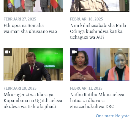
FEBRUARI 27, 2025
FEBRUARI 18, 2025
Ethiopia na Somalia
Nini kilichosababisha Raila
waimarisha uhusiano wao
Odinga kushindwa katika
uchaguzi wa AU?
FEBRUARI 18, 2025
FEBRUARI 11, 2025
Mkurugenzi wa Idara ya
Naibu Katibu Mkuu aeleza
Kupambana na Ugaidi aeleza
hatua za dharura
ukubwa wa tishio la jihadi
zinazochukuliwa DRC
Ona matukio yote