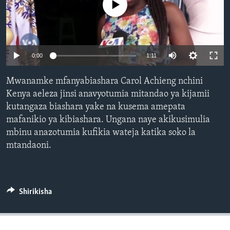
No media source currently available
0:00
1:11
Mwanamke mfanyabiashara Carol Achieng nchini
Kenya aeleza jinsi anavyotumia mitandao ya kijamii
kutangaza biashara yake na kusema amepata
mafanikio ya kibiashara. Ungana naye akikusimulia
mbinu anazotumia kufikia wateja katika soko la
mtandaoni.
Shirikisha