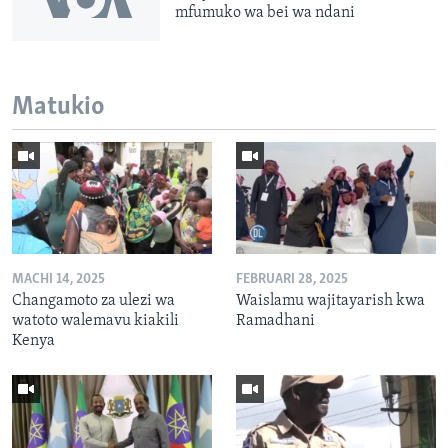
mfumuko wa bei wa ndani
Matukio
MACHI 14, 2025
FEBRUARI 28, 2025
Changamoto za ulezi wa
Waislamu wajitayarish kwa
watoto walemavu kiakili
Ramadhani
Kenya