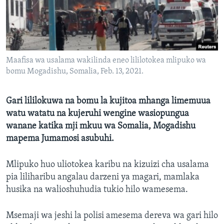
Maafisa wa usalama wakilinda eneo lililotokea mlipuko wa
bomu Mogadishu, Somalia, Feb. 13, 2021.
Gari lililokuwa na bomu la kujitoa mhanga limemuua
watu watatu na kujeruhi wengine wasiopungua
wanane katika mji mkuu wa Somalia, Mogadishu
mapema Jumamosi asubuhi.
Mlipuko huo uliotokea karibu na kizuizi cha usalama
pia liliharibu angalau darzeni ya magari, mamlaka
husika na walioshuhudia tukio hilo wamesema.
Msemaji wa jeshi la polisi amesema dereva wa gari hilo