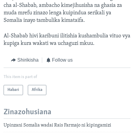
cha al-Shabab, ambacho kimejihusisha na ghasia za
muda mrefu zinazo lenga kuipindua serikali ya
Somalia inayo tambulika kimataifa.
Al-Shabab hivi karibuni ilitishia kushambulia vituo vya
kupiga kura wakati wa uchaguzi mkuu.
Shirikisha
Follow us
This item is part of
Habari
Afrika
Zinazohusiana
Upinzani Somalia wadai Rais Farmajo ni kipingamizi