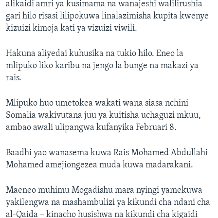
alikaidi amri ya kusimama na wanajeshi walilirushia
gari hilo risasi lilipokuwa linalazimisha kupita kwenye
kizuizi kimoja kati ya vizuizi viwili.
Hakuna aliyedai kuhusika na tukio hilo. Eneo la
mlipuko liko karibu na jengo la bunge na makazi ya
rais.
Mlipuko huo umetokea wakati wana siasa nchini
Somalia wakivutana juu ya kuitisha uchaguzi mkuu,
ambao awali ulipangwa kufanyika Februari 8.
Baadhi yao wanasema kuwa Rais Mohamed Abdullahi
Mohamed amejiongezea muda kuwa madarakani.
Maeneo muhimu Mogadishu mara nyingi yamekuwa
yakilengwa na mashambulizi ya kikundi cha ndani cha
al-Qaida – kinacho husishwa na kikundi cha kigaidi