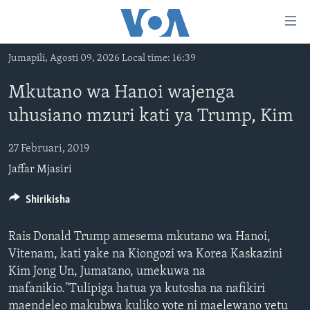
Upatikanaji
viungo
Nenda
Jumapili, Agosti 09, 2026 Local time: 16:39
habari
HABARI
kuu
Mkutano wa Hanoi wajenga
VIDEO
KENYA
Nenda
uhusiano mzuri kati ya Trump, Kim
MATANGAZO YETU
katika
TANZANIA
DUNIANI LEO
urambazaji
JARIDA LA WIKIENDI
27 Februari, 2019
JAMHURI YA KIDEMOKRASIA YA KONGO
MAISHA NA AFYA
ALFAJIRI 0300 UTC
Nenda
Jaffar Mjasiri
MAHOJIANO MAALUM: HABARI POTOFU
RWANDA
ZULIA JEKUNDU
VOA EXPRESS 1330 UTC
katika
tafuta
UGANDA
JIONI 1630 UTC
Shirikisha
TUFUATE
BURUNDI
KWA UNDANI 1800 UTC
Rais Donald Trump amesema mkutano wa Hanoi,
AFRIKA
Vitenam, kati yake na Kiongozi wa Korea Kaskazini
Kim Jong Un, Jumatano, umekuwa na
MAREKANI
Lugha
mafanikio."Tulipiga hatua ya kutosha na nafikiri
DUNIA
maendeleo makubwa kuliko yote ni maelewano yetu