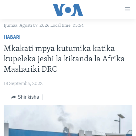
Upatikanaji
viungo
Nenda
Ijumaa, Agosti 07, 2026 Local time: 05:54
habari
HABARI
HABARI
kuu
VIDEO
KENYA
Nenda
Mkakati mpya kutumika katika
MATANGAZO YETU
katika
TANZANIA
DUNIANI LEO
kupeleka jeshi la kikanda la Afrika
urambazaji
JARIDA LA WIKIENDI
JAMHURI YA KIDEMOKRASIA YA KONGO
MAISHA NA AFYA
ALFAJIRI 0300 UTC
Mashariki DRC
Nenda
MAHOJIANO MAALUM: HABARI POTOFU
RWANDA
ZULIA JEKUNDU
VOA EXPRESS 1330 UTC
katika
18 Septemba, 2022
tafuta
UGANDA
JIONI 1630 UTC
TUFUATE
Shirikisha
BURUNDI
KWA UNDANI 1800 UTC
AFRIKA
MAREKANI
Lugha
DUNIA