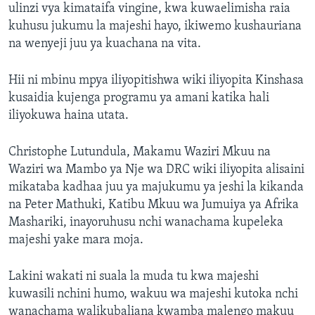
ulinzi vya kimataifa vingine, kwa kuwaelimisha raia
kuhusu jukumu la majeshi hayo, ikiwemo kushauriana
na wenyeji juu ya kuachana na vita.
Hii ni mbinu mpya iliyopitishwa wiki iliyopita Kinshasa
kusaidia kujenga programu ya amani katika hali
iliyokuwa haina utata.
Christophe Lutundula, Makamu Waziri Mkuu na
Waziri wa Mambo ya Nje wa DRC wiki iliyopita alisaini
mikataba kadhaa juu ya majukumu ya jeshi la kikanda
na Peter Mathuki, Katibu Mkuu wa Jumuiya ya Afrika
Mashariki, inayoruhusu nchi wanachama kupeleka
majeshi yake mara moja.
Lakini wakati ni suala la muda tu kwa majeshi
kuwasili nchini humo, wakuu wa majeshi kutoka nchi
wanachama walikubaliana kwamba malengo makuu