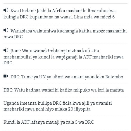
Kwa Undani: Jeshi la Afrika mashariki limeruhusiwa
kuingia DRC kupambana na waasi. Lina mda wa miezi 6
Wanasiasa walaumiwa kuchangia katika mzozo mashariki
mwa DRC
Jioni: Watu wamekimbia mji mzima kufuatia
mashambulizi ya kundi la wapiganaji la ADF mashariki mwa
DRC
DRC: Tume ya UN ya ulinzi wa amani yaondoka Butembo
DRC: Watu kadhaa wafariki katika mlipuko wa lori la mafuta
Uganda imeanza kuilipa DRC fidia kwa ajili ya uvamizi
mashariki mwa nchi hiyo miaka 20 iliyopita
Kundi la ADF lafanya mauaji ya raia 5 wa DRC