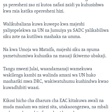
ya peresheni zao ni kutoa nafasi zaidi ya kuhusishwa
kwa raia katika operesheni hizi.
Walikubaliana kuwa kuwepo kwa majeshi
yaliyopelekwa na UN na Jumuiya ya SADC yalikabiliwa
siku zote na kutiliwa mashaka na umma.
Na kwa Umoja wa Mataifa, majeshi siku za nyuma
yametuhumiwa kuhusika na mauaji ikiwemo ubakaji.
Tangu mwezi Julai, waandamanaji wamekuwa
wakilenga kambi za walinda amani wa UN huko
mashariki mwa DRC, wakiwatuhumu kushindwa kwao
kuwadhibiti waasi.
Kikosi hicho cha dharura cha EAC kitakuwa awali na
muda maalum wa miezi sita, utakaoongezwa, na mbali