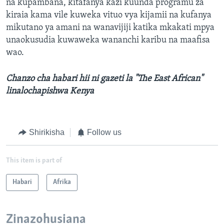
na kupambana, kitafanya kazi kuunda programu za
kiraia kama vile kuweka vituo vya kijamii na kufanya
mikutano ya amani na wanavijiji katika mkakati mpya
unaokusudia kuwaweka wananchi karibu na maafisa
wao.
Chanzo cha habari hii ni gazeti la "The East African"
linalochapishwa Kenya
Shirikisha
Follow us
This item is part of
Habari
Afrika
Zinazohusiana