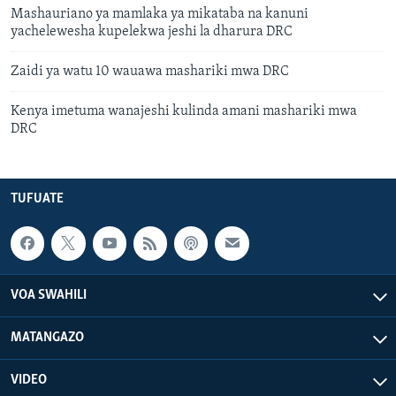
Mashauriano ya mamlaka ya mikataba na kanuni
yachelewesha kupelekwa jeshi la dharura DRC
Zaidi ya watu 10 wauawa mashariki mwa DRC
Kenya imetuma wanajeshi kulinda amani mashariki mwa
DRC
TUFUATE
VOA SWAHILI
MATANGAZO
VIDEO