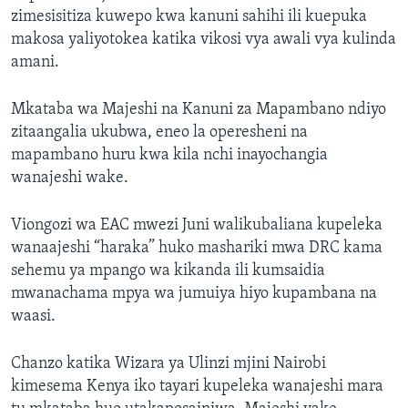
zimesisitiza kuwepo kwa kanuni sahihi ili kuepuka
makosa yaliyotokea katika vikosi vya awali vya kulinda
amani.
Mkataba wa Majeshi na Kanuni za Mapambano ndiyo
zitaangalia ukubwa, eneo la operesheni na
mapambano huru kwa kila nchi inayochangia
wanajeshi wake.
Viongozi wa EAC mwezi Juni walikubaliana kupeleka
wanaajeshi “haraka” huko mashariki mwa DRC kama
sehemu ya mpango wa kikanda ili kumsaidia
mwanachama mpya wa jumuiya hiyo kupambana na
waasi.
Chanzo katika Wizara ya Ulinzi mjini Nairobi
kimesema Kenya iko tayari kupeleka wanajeshi mara