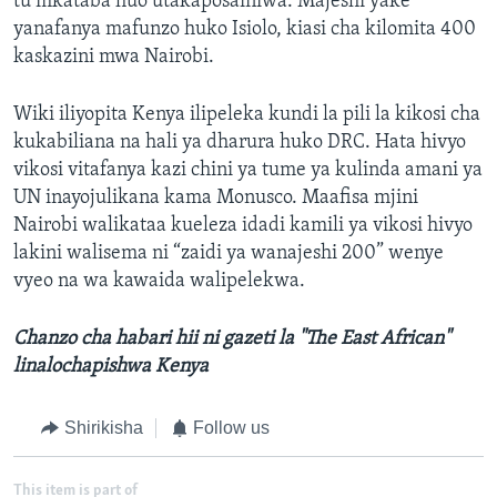
tu mkataba huo utakaposainiwa. Majeshi yake
yanafanya mafunzo huko Isiolo, kiasi cha kilomita 400
kaskazini mwa Nairobi.
Wiki iliyopita Kenya ilipeleka kundi la pili la kikosi cha
kukabiliana na hali ya dharura huko DRC. Hata hivyo
vikosi vitafanya kazi chini ya tume ya kulinda amani ya
UN inayojulikana kama Monusco. Maafisa mjini
Nairobi walikataa kueleza idadi kamili ya vikosi hivyo
lakini walisema ni “zaidi ya wanajeshi 200” wenye
vyeo na wa kawaida walipelekwa.
Chanzo cha habari hii ni gazeti la "The East African"
linalochapishwa Kenya
Shirikisha
Follow us
This item is part of