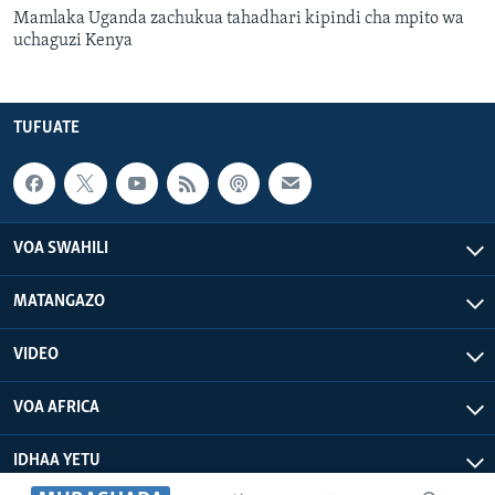
Mamlaka Uganda zachukua tahadhari kipindi cha mpito wa
uchaguzi Kenya
TUFUATE
VOA SWAHILI
MATANGAZO
VIDEO
VOA AFRICA
IDHAA YETU