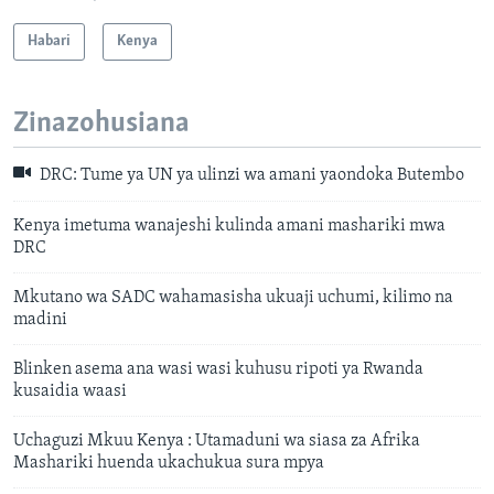
Habari
Kenya
Zinazohusiana
DRC: Tume ya UN ya ulinzi wa amani yaondoka Butembo
Kenya imetuma wanajeshi kulinda amani mashariki mwa
DRC
Mkutano wa SADC wahamasisha ukuaji uchumi, kilimo na
madini
Blinken asema ana wasi wasi kuhusu ripoti ya Rwanda
kusaidia waasi
Uchaguzi Mkuu Kenya : Utamaduni wa siasa za Afrika
Mashariki huenda ukachukua sura mpya