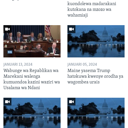
kuondolewa madarakani
kutokana na mzozo wa
wahamiaji
JANUARI 13, 2024
JANUARI 05, 2024
Wabunge wa Repablikan wa
Maine yasema Trump
Marekani walenga
hatokuwa kwenye orodha ya
kumuondoa kazini waziri wa
wagombea urais
Usalama wa Ndani