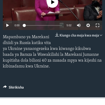
No media source currently available
0:00
5:02
Kiungo cha moja kwa moja
Mapambano ya Marekani
dhiidi ya Russia katika vita
ya Ukraine yanaongezeka kwa kiwango kikubwa
baada ya Baraza la Wawakilishi la Marekani Jumanne
kupitisha dola bilioni 40 za msaada mpya wa kijeshi na
kibinadamu kwa Ukraine.
Shirikisha