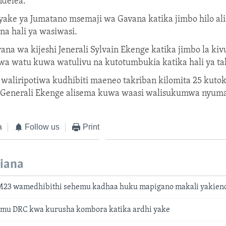
delea.
 yake ya Jumatano msemaji wa Gavana katika jimbo hilo al
a hali ya wasiwasi.
ana wa kijeshi Jenerali Sylvain Ekenge katika jimbo la kiv
wa watu kuwa watulivu na kutotumbukia katika hali ya ta
waliripotiwa kudhibiti maeneo takriban kilomita 25 kuto
Generali Ekenge alisema kuwa waasi walisukumwa nyum
a
Follow us
Print
iana
M23 wamedhibithi sehemu kadhaa huku mapigano makali yakien
mu DRC kwa kurusha kombora katika ardhi yake