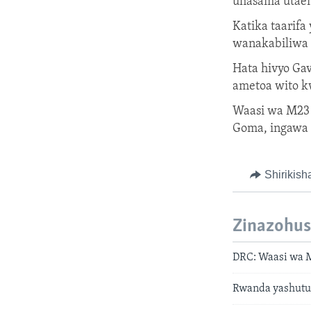
uhasama utaen
Katika taarifa
wanakabiliwa n
Hata hivyo Gav
ametoa wito k
Waasi wa M23 
Goma, ingawa 
Shirikish
Zinazohus
DRC: Waasi wa 
Rwanda yashutu