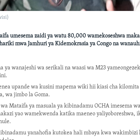
isi)
aifa umesema zaidi ya watu 80,000 wamekoseshwa makaz
ariki mwa Jamhuri ya Kidemokrasia ya Congo na wanauh
a ya wanajeshi wa serikali na waasi wa M23 yameongezek
ini.
nea upande wa kusini mapema wiki hii kiasi cha kilomita
, wa jimbo la Goma.
a wa Mataifa ya masuala ya kibinadamu OCHA imesema wa
makazi yao wamekwenda katika maeneo yaliyoboreshwa, 
hule.
kibinadamu yanahofia kutokea hali mbaya kwa wakimbizi