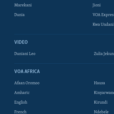
Marekani
Jioni
Dunia
VOA Expres
Kwa Undani
VIDEO
Duniani Leo
Zulia Jeku
VOA AFRICA
Afaan Oromoo
Hausa
Amharic
Kinyarwan
English
Kirundi
French
Ndebele