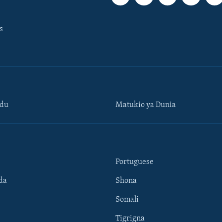
s
ndu
Matukio ya Dunia
Portuguese
da
Shona
Somali
Tigrigna