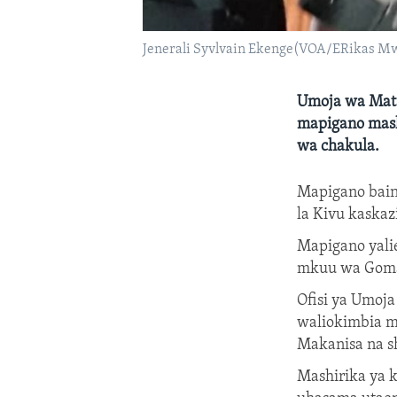
Jenerali Syvlvain Ekenge(VOA/ERikas Mw
Umoja wa Mat
mapigano mash
wa chakula.
Mapigano bain
la Kivu kaskaz
Mapigano yalie
mkuu wa Goma
Ofisi ya Umoj
waliokimbia 
Makanisa na s
Mashirika ya 