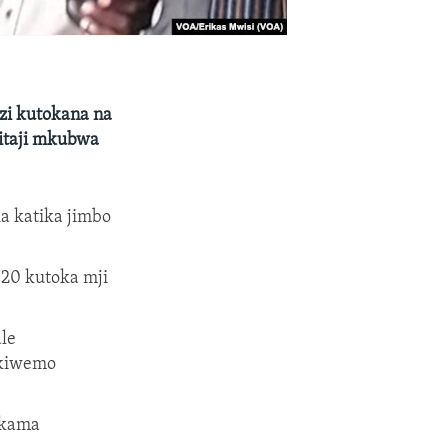
i kutokana na
itaji mkubwa
a katika jimbo
 20 kutoka mji
le
ikiwemo
 kama