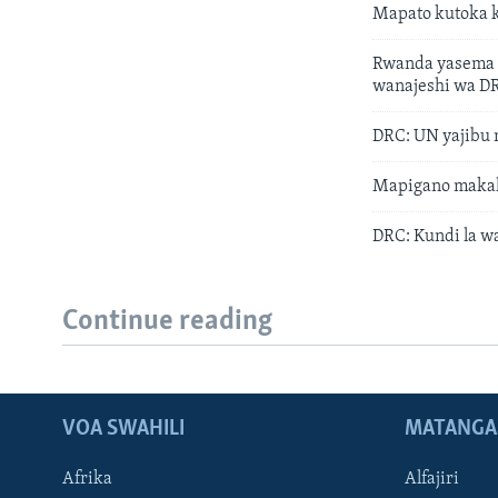
Mapato kutoka 
Rwanda yasema 
wanajeshi wa D
DRC: UN yajibu
Mapigano makali
DRC: Kundi la w
Continue reading
VOA SWAHILI
MATANGA
Afrika
Alfajiri