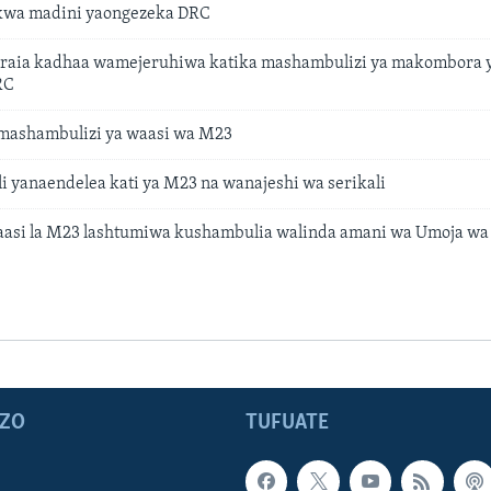
kwa madini yaongezeka DRC
raia kadhaa wamejeruhiwa katika mashambulizi ya makombora y
RC
 mashambulizi ya waasi wa M23
 yanaendelea kati ya M23 na wanajeshi wa serikali
aasi la M23 lashtumiwa kushambulia walinda amani wa Umoja wa
ZO
TUFUATE