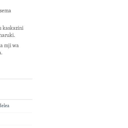
isema
u kaskazini
haruki.
ka mji wa
a.
delea