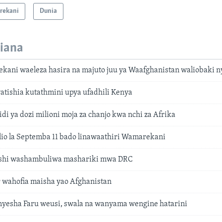
rekani
Dunia
iana
kani waeleza hasira na majuto juu ya Waafghanistan waliobaki 
atishia kutathmini upya ufadhili Kenya
di ya dozi milioni moja za chanjo kwa nchi za Afrika
lio la Septemba 11 bado linawaathiri Wamarekani
eshi washambuliwa mashariki mwa DRC
wahofia maisha yao Afghanistan
onyesha Faru weusi, swala na wanyama wengine hatarini