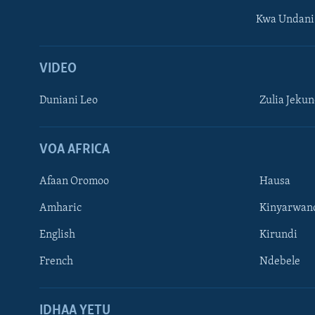
Kwa Undani
VIDEO
Duniani Leo
Zulia Jeku
VOA AFRICA
Afaan Oromoo
Hausa
Amharic
Kinyarwan
English
Kirundi
French
Ndebele
TUFUATE
IDHAA YETU