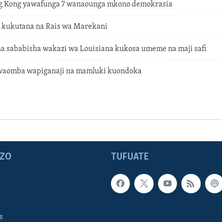
 Kong yawafunga 7 wanaounga mkono demokrasia
 kukutana na Rais wa Marekani
a sababisha wakazi wa Louisiana kukosa umeme na maji safi
a waomba wapiganaji na mamluki kuondoka
ZO
TUFUATE
s