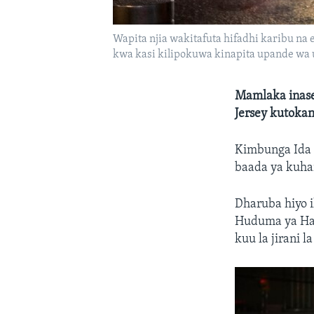
Wapita njia wakitafuta hifadhi karibu na
kwa kasi kilipokuwa kinapita upande wa 
Mamlaka inas
Jersey kutokan
Kimbunga Ida 
baada ya kuhar
Dharuba hiyo i
Huduma ya Hali
kuu la jirani 