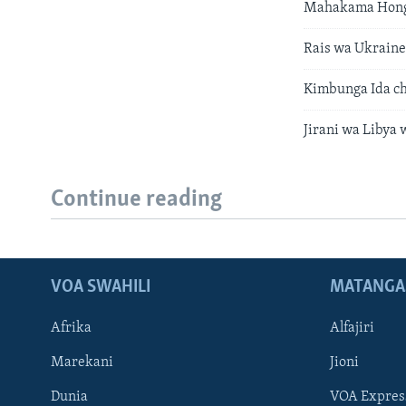
Mahakama Hong
Rais wa Ukraine
Kimbunga Ida ch
Jirani wa Liby
Continue reading
VOA SWAHILI
MATANGA
Afrika
Alfajiri
Marekani
Jioni
Dunia
VOA Expres