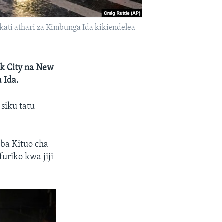
kati athari za Kimbunga Ida kikiendelea
k City na New
 Ida.
siku tatu
mba Kituo cha
uriko kwa jiji