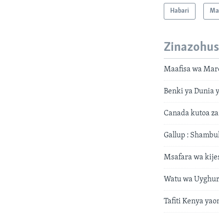
Habari
Ma
Zinazohus
Maafisa wa Mare
Benki ya Dunia y
Canada kutoa zai
Gallup : Shambu
Msafara wa kij
Watu wa Uyghur 
Tafiti Kenya ya