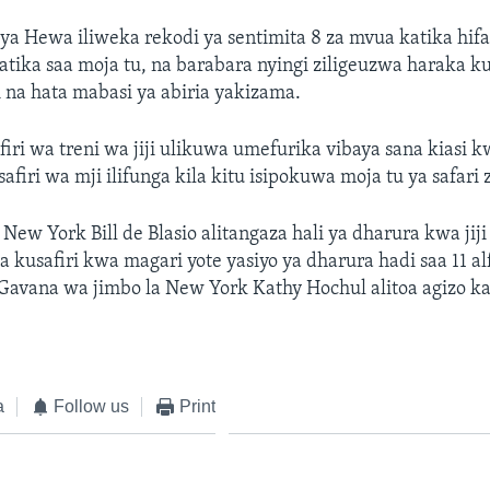
 ya Hewa iliweka rekodi ya sentimita 8 za mvua katika hi
tika saa moja tu, na barabara nyingi ziligeuzwa haraka k
 na hata mabasi ya abiria yakizama.
ri wa treni wa jiji ulikuwa umefurika vibaya sana kiasi
firi wa mji ilifunga kila kitu isipokuwa moja tu ya safari 
 New York Bill de Blasio alitangaza hali ya dharura kwa jiji
 kusafiri kwa magari yote yasiyo ya dharura hadi saa 11 al
 Gavana wa jimbo la New York Kathy Hochul alitoa agizo k
a
Follow us
Print