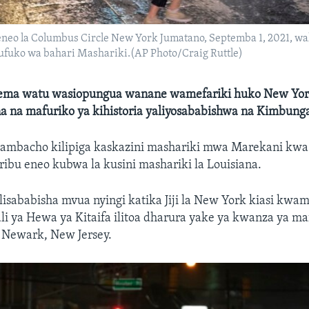
 eneo la Columbus Circle New York Jumatano, Septemba 1, 2021, wa
ufuko wa bahari Mashariki.(AP Photo/Craig Ruttle)
ema watu wasiopungua wanane wamefariki huko New Yor
a na mafuriko ya kihistoria yaliyosababishwa na Kimbunga
ambacho kilipiga kaskazini mashariki mwa Marekani kwa 
ibu eneo kubwa la kusini mashariki la Louisiana.
lisababisha mvua nyingi katika Jiji la New York kiasi kwa
 ya Hewa ya Kitaifa ilitoa dharura yake ya kwanza ya maf
la Newark, New Jersey.