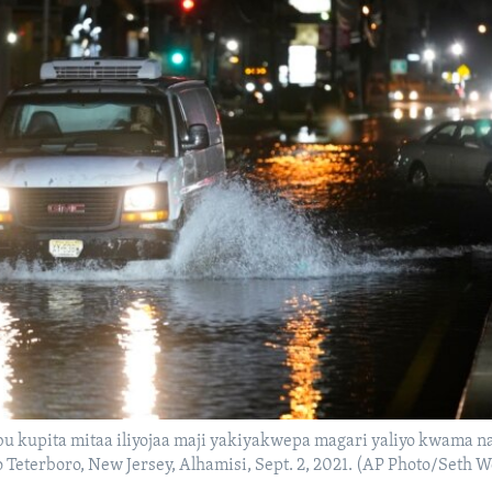
bu kupita mitaa iliyojaa maji yakiyakwepa magari yaliyo kwama 
Teterboro, New Jersey, Alhamisi, Sept. 2, 2021. (AP Photo/Seth 