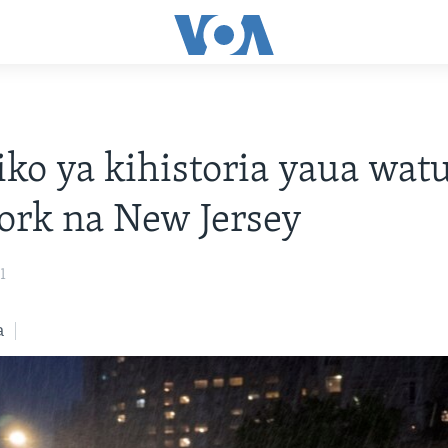
ko ya kihistoria yaua wat
ork na New Jersey
1
a