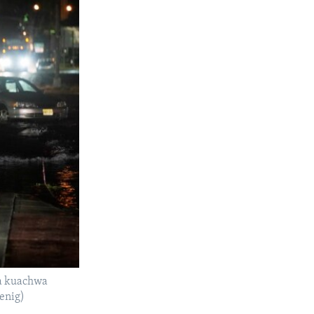
na kuachwa
Wenig)