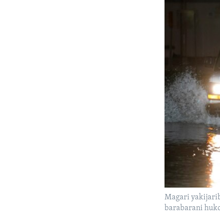
Magari yakijari
barabarani huko 