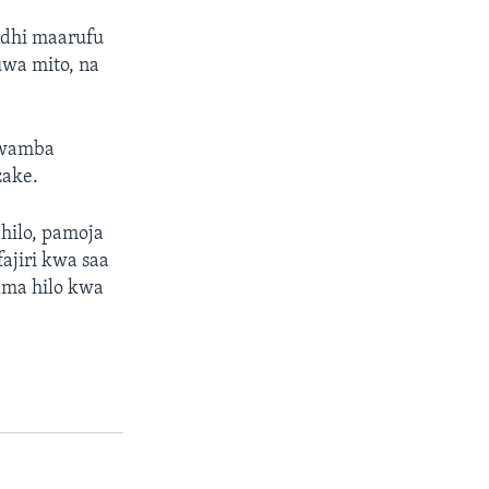
fadhi maarufu
uwa mito, na
 kwamba
zake.
 hilo, pamoja
fajiri kwa saa
ama hilo kwa