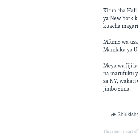
Kituo cha Hali
ya New York ka
kuacha magari
Mfumo wa usafi
Mamlaka ya Usa
Meya wa Jiji la
na marufuku ya
za NY, wakati
jimbo zima.
Shirikish
This item is part of