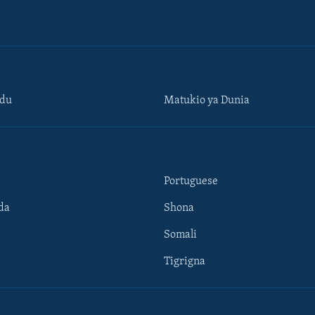
ndu
Matukio ya Dunia
Portuguese
da
Shona
Somali
Tigrigna