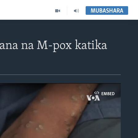
MUBASHARA
iana na M-pox katika
EMBED