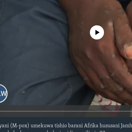
No media source currently avail
ani (M-pox) umekuwa tishio barani Afrika hususani Jamh