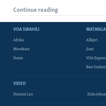
Continue reading
VOA SWAHILI
MATANGA
Afrika
Alfajiri
Marekani
Jioni
Dunia
VOA Expres
Kwa Undani
VIDEO
Duniani Leo
Zulia Jeku