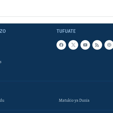
ZO
TUFUATE
s
ndu
Matukio ya Dunia