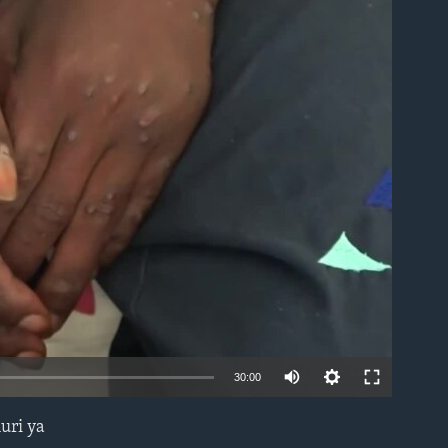
able
30:00
uri ya
EMBED