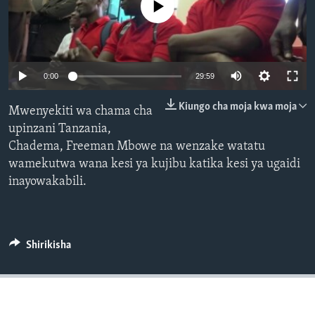
No media source currently available
0:00
29:59
Kiungo cha moja kwa moja
Mwenyekiti wa chama cha
upinzani Tanzania,
Chadema, Freeman Mbowe na wenzake watatu
wamekutwa wana kesi ya kujibu katika kesi ya ugaidi
inayowakabili.
Shirikisha