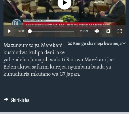
No media source currently available
0:00
29:59
Kiungo cha moja kwa moja
Mazungumzo ya Marekani
kushindwa kulipa deni lake
yaliendelea Jumapili wakati Rais wa Marekani Joe
Biden akiwa safarini kurejea nyumbani baada ya
kuhudhuria mkutano wa G7 Japan.
Shirikisha