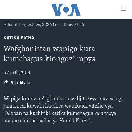
Upatikanaji
viungo
Nenda
Alhamisi, Agosti 06, 2026 Local time: 21:45
habari
HABARI
kuu
KATIKA PICHA
VIDEO
KENYA
Nenda
Wafghanistan wapiga kura
MATANGAZO YETU
katika
TANZANIA
DUNIANI LEO
kumchagua kiongozi mpya
urambazaji
JARIDA LA WIKIENDI
JAMHURI YA KIDEMOKRASIA YA KONGO
MAISHA NA AFYA
ALFAJIRI 0300 UTC
Nenda
5 Aprili, 2014
MAHOJIANO MAALUM: HABARI POTOFU
RWANDA
ZULIA JEKUNDU
VOA EXPRESS 1330 UTC
katika
tafuta
Shirikisha
UGANDA
JIONI 1630 UTC
TUFUATE
BURUNDI
KWA UNDANI 1800 UTC
Wapiga kura wa Afghanistan walijitokeza kwa wingi
Jumamosi kuwahi kutokea wakikaidi vitisho vya
AFRIKA
Taleban na kushiriki katika kumchagua rais mpya
MAREKANI
Lugha
atakae chukua nafasi ya Hamid Karzai.
DUNIA