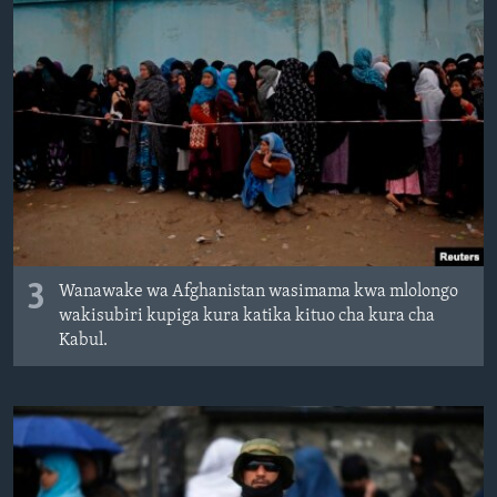
3
Wanawake wa Afghanistan wasimama kwa mlolongo
wakisubiri kupiga kura katika kituo cha kura cha
Kabul.