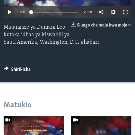
Auto
0:00
29:58
240p
Kiungo cha moja kwa moja
Matangazo ya Duniani Leo
360p
kutoka idhaa ya kiswahili ya
Sauti Amerika, Washington, D.C. #habari
480p
Auto
240p
360p
480p
720p
720p
1080p
1080p
Shirikisha
Matukio