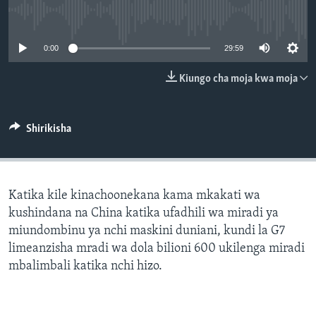
No media source currently available
0:00
29:59
Kiungo cha moja kwa moja
Shirikisha
Katika kile kinachoonekana kama mkakati wa
kushindana na China katika ufadhili wa miradi ya
miundombinu ya nchi maskini duniani, kundi la G7
limeanzisha mradi wa dola bilioni 600 ukilenga miradi
mbalimbali katika nchi hizo.