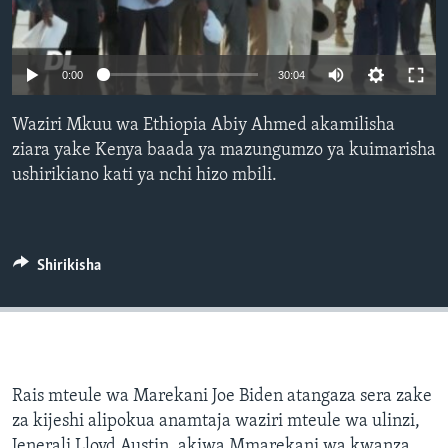
0:00
30:04
Waziri Mkuu wa Ethiopia Abiy Ahmed akamilisha
ziara yake Kenya baada ya mazungumzo ya kuimarisha
ushirikiano kati ya nchi hizo mbili.
Shirikisha
Rais mteule wa Marekani Joe Biden atangaza sera zake
za kijeshi alipokua anamtaja waziri mteule wa ulinzi,
Jenerali Lloyd Austin, akiwa Mmarekani wa kwanza