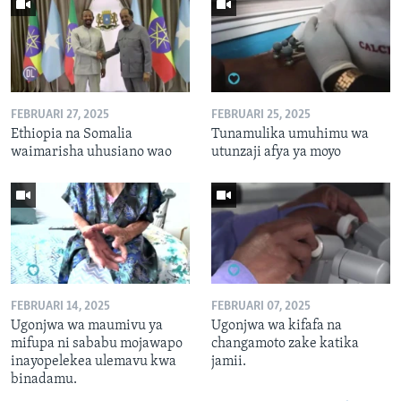
FEBRUARI 27, 2025
FEBRUARI 25, 2025
Ethiopia na Somalia
Tunamulika umuhimu wa
waimarisha uhusiano wao
utunzaji afya ya moyo
FEBRUARI 14, 2025
FEBRUARI 07, 2025
Ugonjwa wa maumivu ya
Ugonjwa wa kifafa na
mifupa ni sababu mojawapo
changamoto zake katika
inayopelekea ulemavu kwa
jamii.
binadamu.