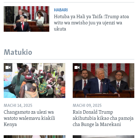
HABARI
Hotuba ya Hali ya Taifa :Trump atoa
wito wa mwisho juu ya ujenzi wa
ukuta
Matukio
MACHI 14, 2025
MACHI 09, 2025
Changamoto za ulezi wa
Rais Donald Trump
watoto walemavu kiakili
akihutubia kikao cha pamoja
Kenya
cha Bunge la Marekani