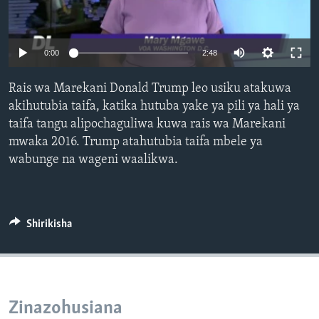
0:00
2:48
Rais wa Marekani Donald Trump leo usiku atakuwa
akihutubia taifa, katika hutuba yake ya pili ya hali ya
taifa tangu alipochaguliwa kuwa rais wa Marekani
mwaka 2016. Trump atahutubia taifa mbele ya
wabunge na wageni waalikwa.
Shirikisha
Zinazohusiana