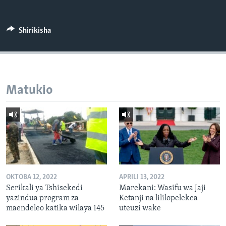
Shirikisha
Matukio
OKTOBA 12, 2022
APRILI 13, 2022
Serikali ya Tshisekedi
Marekani: Wasifu wa Jaji
yazindua program za
Ketanji na lililopelekea
maendeleo katika wilaya 145
uteuzi wake