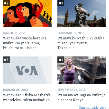
MACHI 08, 2020
FEBRUARI 01, 2018
Wanawake washeherekea
Wanawake washiriki katika
mafanikio yao kijamii,
miradi ya Sayansi,
kiuchumi na kisiasa
Teknolojia
JANUARI 04, 2018
SEPTEMBA 27, 2017
Wanawake Afrika Mashariki
Wamama waungana kufanya
waendelea kuleta mabadiko
biashara Kenya
Ona matukio yote