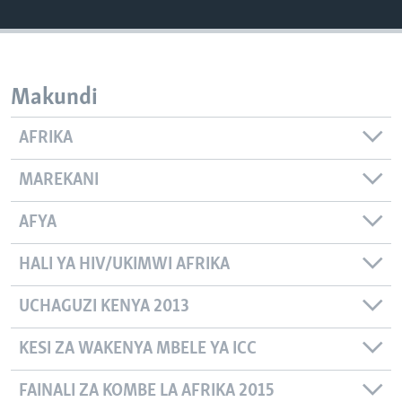
Makundi
AFRIKA
MAREKANI
AFYA
HALI YA HIV/UKIMWI AFRIKA
UCHAGUZI KENYA 2013
KESI ZA WAKENYA MBELE YA ICC
FAINALI ZA KOMBE LA AFRIKA 2015