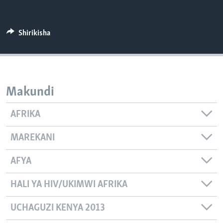
Shirikisha
Makundi
AFRIKA
MAREKANI
AFYA
HALI YA HIV/UKIMWI AFRIKA
UCHAGUZI KENYA 2013