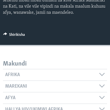
sehemu mbali mbali duniani na kote Afrika Mashariki
na Kati, na vile vile vipindi na makala maalum kuhusu
afya, wanawake, jamii na maendeleo.
Shirikisha
Makundi
AFRIKA
MAREKANI
AFYA
HALI YA HIV/UKIMWI AFRIKA