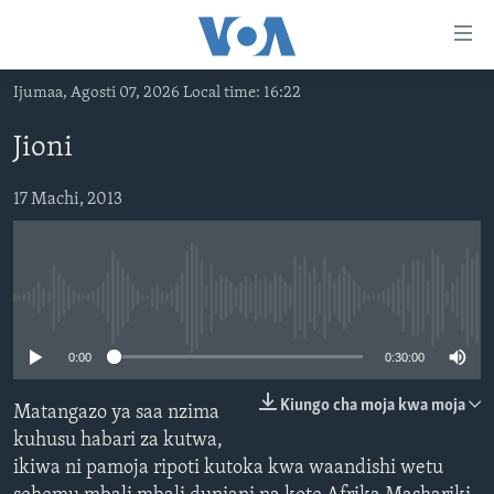
Upatikanaji
viungo
Nenda
Ijumaa, Agosti 07, 2026 Local time: 16:22
habari
HABARI
kuu
Jioni
VIDEO
KENYA
Nenda
MATANGAZO YETU
katika
TANZANIA
DUNIANI LEO
17 Machi, 2013
urambazaji
JARIDA LA WIKIENDI
JAMHURI YA KIDEMOKRASIA YA KONGO
MAISHA NA AFYA
ALFAJIRI 0300 UTC
Nenda
MAHOJIANO MAALUM: HABARI POTOFU
RWANDA
ZULIA JEKUNDU
VOA EXPRESS 1330 UTC
katika
tafuta
No media source currently available
UGANDA
JIONI 1630 UTC
TUFUATE
BURUNDI
KWA UNDANI 1800 UTC
0:00
0:30:00
AFRIKA
Kiungo cha moja kwa moja
Matangazo ya saa nzima
MAREKANI
Lugha
kuhusu habari za kutwa,
ikiwa ni pamoja ripoti kutoka kwa waandishi wetu
DUNIA