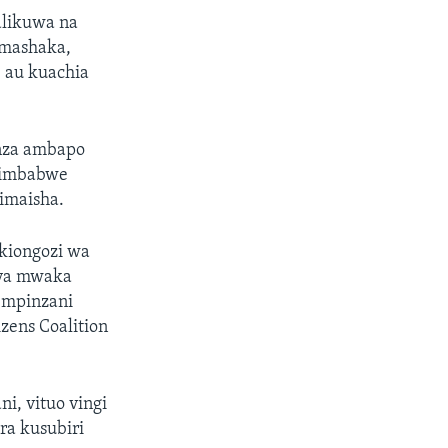
alikuwa na
 mashaka,
 au kuachia
nza ambapo
azimbabwe
imaisha.
kiongozi wa
 ya mwaka
 mpinzani
zens Coalition
ni, vituo vingi
ra kusubiri