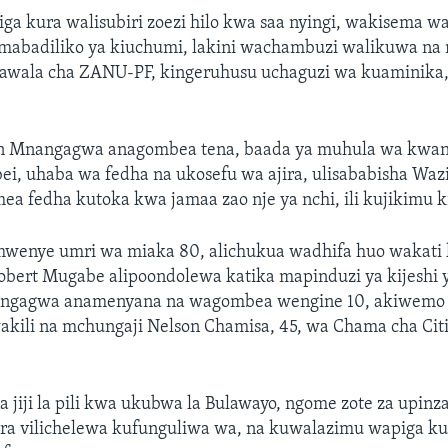
ga kura walisubiri zoezi hilo kwa saa nyingi, wakisema w
mabadiliko ya kiuchumi, lakini wachambuzi walikuwa na
awala cha ZANU-PF, kingeruhusu uchaguzi wa kuaminika,
n Mnangagwa anagombea tena, baada ya muhula wa kwa
i, uhaba wa fedha na ukosefu wa ajira, ulisababisha W
a fedha kutoka kwa jamaa zao nje ya nchi, ili kujikimu k
enye umri wa miaka 80, alichukua wadhifa huo wakati 
bert Mugabe alipoondolewa katika mapinduzi ya kijeshi
nangagwa anamenyana na wagombea wengine 10, akiwemo
kili na mchungaji Nelson Chamisa, 45, wa Chama cha Citi
a jiji la pili kwa ukubwa la Bulawayo, ngome zote za upinza
ura vilichelewa kufunguliwa wa, na kuwalazimu wapiga ku