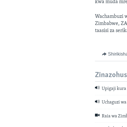
kwa muda mre
Wachambuzi wa
Zimbabwe, ZA
taasisi za seri
Shirikish
Zinazohus
Upigaji kura
Uchaguzi wa 
Raia wa Zim