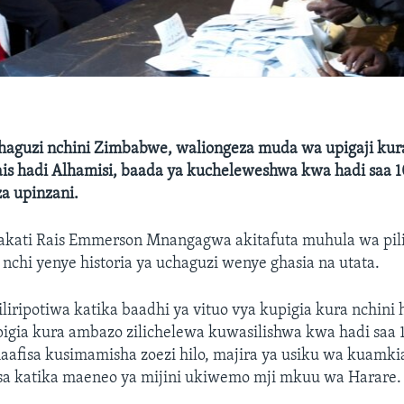
haguzi nchini Zimbabwe, waliongeza muda wa upigaji kur
ais hadi Alhamisi, baada ya kucheleweshwa kwa hadi saa 1
a upinzani.
 wakati Rais Emmerson Mnangagwa akitafuta muhula wa pil
nchi yenye historia ya uchaguzi wenye ghasia na utata.
viliripotiwa katika baadhi ya vituo vya kupigia kura nchin
pigia kura ambazo zilichelewa kuwasilishwa kwa hadi saa 1
fisa kusimamisha zoezi hilo, majira ya usiku wa kuamkia
hasa katika maeneo ya mijini ukiwemo mji mkuu wa Harare.