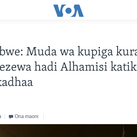
bwe: Muda wa kupiga kur
zewa hadi Alhamisi katik
kadhaa
a
Ona maoni