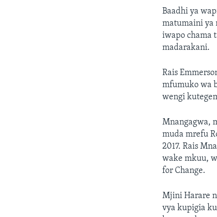
Baadhi ya wapi
matumaini ya 
iwapo chama t
madarakani.
Rais Emmerso
mfumuko wa be
wengi kutegeme
Mnangagwa, mw
muda mrefu Ro
2017. Rais M
wake mkuu, wa
for Change.
Mjini Harare n
vya kupigia k