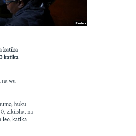
a katika
0 katika
i na wa
i humo, huku
0, zikiisha, na
 leo, katika