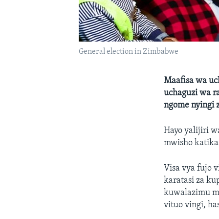
General election in Zimbabwe
Maafisa wa uc
uchaguzi wa r
ngome nyingi z
Hayo yalijiri
mwisho katika 
Visa vya fujo 
karatasi za ku
kuwalazimu maa
vituo vingi, 