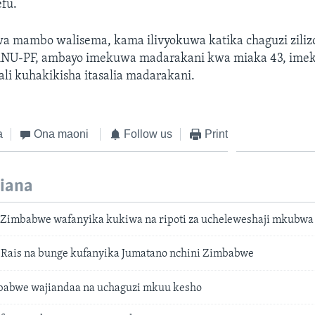
fu.
 mambo walisema, kama ilivyokuwa katika chaguzi zilizo
NU-PF, ambayo imekuwa madarakani kwa miaka 43, imek
kali kuhakikisha itasalia madarakani.
a
Ona maoni
Follow us
Print
iana
 Zimbabwe wafanyika kukiwa na ripoti za ucheleweshaji mkubwa
Rais na bunge kufanyika Jumatano nchini Zimbabwe
babwe wajiandaa na uchaguzi mkuu kesho