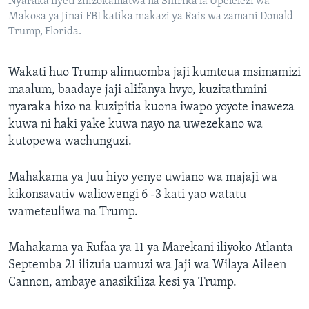
Nyaraka nyeti zilizokamatwa na Shirika la Upelelezi wa
Makosa ya Jinai FBI katika makazi ya Rais wa zamani Donald
Trump, Florida.
Wakati huo Trump alimuomba jaji kumteua msimamizi
maalum, baadaye jaji alifanya hvyo, kuzitathmini
nyaraka hizo na kuzipitia kuona iwapo yoyote inaweza
kuwa ni haki yake kuwa nayo na uwezekano wa
kutopewa wachunguzi.
Mahakama ya Juu hiyo yenye uwiano wa majaji wa
kikonsavativ waliowengi 6 -3 kati yao watatu
wameteuliwa na Trump.
Mahakama ya Rufaa ya 11 ya Marekani iliyoko Atlanta
Septemba 21 ilizuia uamuzi wa Jaji wa Wilaya Aileen
Cannon, ambaye anasikiliza kesi ya Trump.