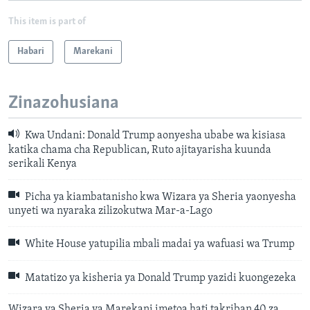
This item is part of
Habari
Marekani
Zinazohusiana
Kwa Undani: Donald Trump aonyesha ubabe wa kisiasa
katika chama cha Republican, Ruto ajitayarisha kuunda
serikali Kenya
Picha ya kiambatanisho kwa Wizara ya Sheria yaonyesha
unyeti wa nyaraka zilizokutwa Mar-a-Lago
White House yatupilia mbali madai ya wafuasi wa Trump
Matatizo ya kisheria ya Donald Trump yazidi kuongezeka
Wizara ya Sheria ya Marekani imetoa hati takriban 40 za