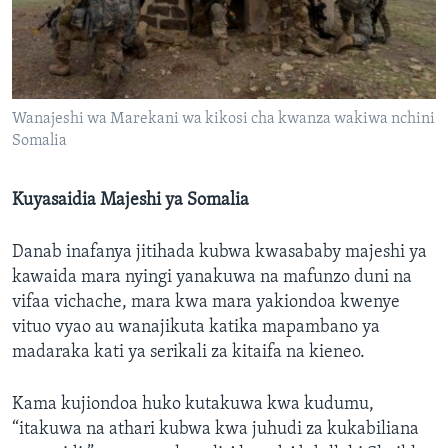
Wanajeshi wa Marekani wa kikosi cha kwanza wakiwa nchini
Somalia
Kuyasaidia Majeshi ya Somalia
Danab inafanya jitihada kubwa kwasababy majeshi ya
kawaida mara nyingi yanakuwa na mafunzo duni na
vifaa vichache, mara kwa mara yakiondoa kwenye
vituo vyao au wanajikuta katika mapambano ya
madaraka kati ya serikali za kitaifa na kieneo.
Kama kujiondoa huko kutakuwa kwa kudumu,
“itakuwa na athari kubwa kwa juhudi za kukabiliana