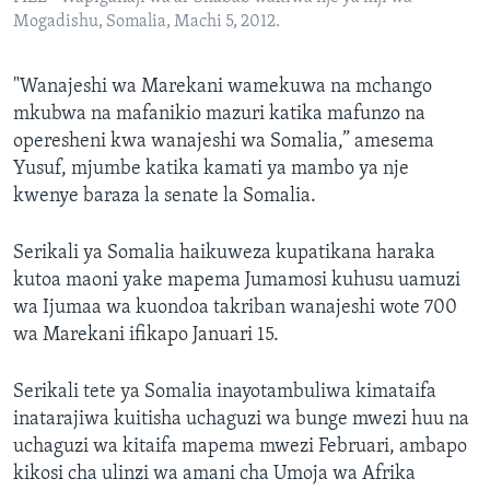
Mogadishu, Somalia, Machi 5, 2012.
"Wanajeshi wa Marekani wamekuwa na mchango
mkubwa na mafanikio mazuri katika mafunzo na
operesheni kwa wanajeshi wa Somalia,” amesema
Yusuf, mjumbe katika kamati ya mambo ya nje
kwenye baraza la senate la Somalia.
Serikali ya Somalia haikuweza kupatikana haraka
kutoa maoni yake mapema Jumamosi kuhusu uamuzi
wa Ijumaa wa kuondoa takriban wanajeshi wote 700
wa Marekani ifikapo Januari 15.
Serikali tete ya Somalia inayotambuliwa kimataifa
inatarajiwa kuitisha uchaguzi wa bunge mwezi huu na
uchaguzi wa kitaifa mapema mwezi Februari, ambapo
kikosi cha ulinzi wa amani cha Umoja wa Afrika