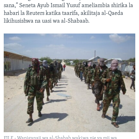
sana,” Seneta Ayub Ismail Yusuf ameliambia shirika la
habari la Reuters katika taarifa, akilitaja al-Qaeda
likihusishwa na uasi wa al-Shabaab.
FILE - Wapiganaji wa al-Shabab wakiwa nje ya mji wa