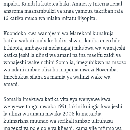
mpaka. Kundi la kutetea haki, Amnesty International
anasema mashambulizi ya anga yameua takriban raia
16 katika muda wa miaka mitatu iliyopita.
Kuondoka kwa wanajeshi wa Marekani kunakuja
katika wakati ambako hali si shwari katika eneo hilo.
Ethiopia, ambayo ni mchangiaji mkubwa wa wanajeshi
katika jeshi la ulinzi wa amani na ina maelfu zaidi ya
wanajeshi wake nchini Somalia, imegubikwa na mzozo
wa ndani ambao ulizuka mapema mwezi Novemba.
Imechukua silaha za mamia ya walinzi wake wa
amani.
Somalia imekuwa katika vita vya wenyewe kwa
wenyewe tangu mwaka 1991, lakini kuingia kwa jeshi
la ulinzi wa amani mwaka 2008 kumesaidia
kuimarisha muundo wa serikali ambao uliruhusu
mageuzi ya pole pole ya kijeshi, kama vile mfumo wa