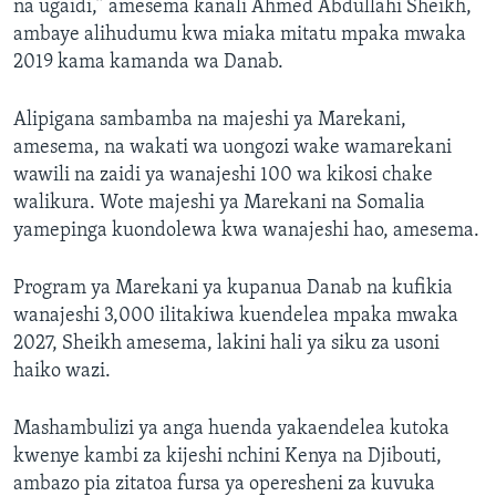
na ugaidi,” amesema kanali Ahmed Abdullahi Sheikh,
ambaye alihudumu kwa miaka mitatu mpaka mwaka
2019 kama kamanda wa Danab.
Alipigana sambamba na majeshi ya Marekani,
amesema, na wakati wa uongozi wake wamarekani
wawili na zaidi ya wanajeshi 100 wa kikosi chake
walikura. Wote majeshi ya Marekani na Somalia
yamepinga kuondolewa kwa wanajeshi hao, amesema.
Program ya Marekani ya kupanua Danab na kufikia
wanajeshi 3,000 ilitakiwa kuendelea mpaka mwaka
2027, Sheikh amesema, lakini hali ya siku za usoni
haiko wazi.
Mashambulizi ya anga huenda yakaendelea kutoka
kwenye kambi za kijeshi nchini Kenya na Djibouti,
ambazo pia zitatoa fursa ya operesheni za kuvuka