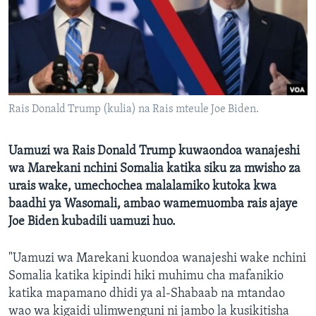
Rais Donald Trump (kulia) na Rais mteule Joe Biden.
Uamuzi wa Rais Donald Trump kuwaondoa wanajeshi
wa Marekani nchini Somalia katika siku za mwisho za
urais wake, umechochea malalamiko kutoka kwa
baadhi ya Wasomali, ambao wamemuomba rais ajaye
Joe Biden kubadili uamuzi huo.
"Uamuzi wa Marekani kuondoa wanajeshi wake nchini
Somalia katika kipindi hiki muhimu cha mafanikio
katika mapamano dhidi ya al-Shabaab na mtandao
wao wa kigaidi ulimwenguni ni jambo la kusikitisha