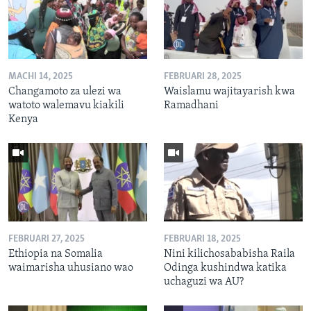
MACHI 14, 2025
FEBRUARI 28, 2025
Changamoto za ulezi wa
Waislamu wajitayarish kwa
watoto walemavu kiakili
Ramadhani
Kenya
FEBRUARI 27, 2025
FEBRUARI 18, 2025
Ethiopia na Somalia
Nini kilichosababisha Raila
waimarisha uhusiano wao
Odinga kushindwa katika
uchaguzi wa AU?