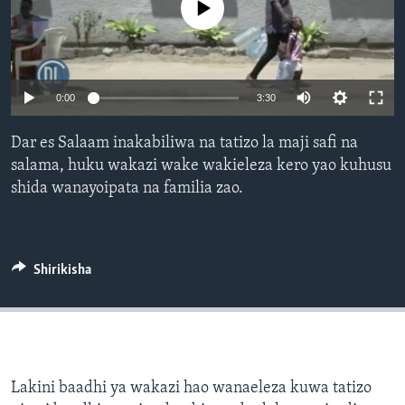
No media source currently available
0:00
3:30
Dar es Salaam inakabiliwa na tatizo la maji safi na
salama, huku wakazi wake wakieleza kero yao kuhusu
shida wanayoipata na familia zao.
Shirikisha
Lakini baadhi ya wakazi hao wanaeleza kuwa tatizo