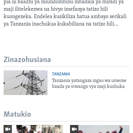
pia ni baadhi ya miundombinu mbadala ya miradi ya
maji ilitelekezwa na hivyo imefanya tatizo hili
kuongezeka. Endelea kusikiliza hatua ambayo serikali
ya Tanzania inachukua kukabiliana na tatizo hili...
Zinazohusiana
TANZANIA
Tanzania yatangaza mgao wa umeme
baada ya viwango vya maji kushuka
Matukio