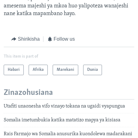
amesema majeshi ya mkoa huo yalipoteza wanajeshi
nane katika mapambano hayo.
Shirikisha
Follow us
This item is part of
Habari
Afrika
Marekani
Dunia
Zinazohusiana
Utafiti unaonesha vifo vinayo tokana na ugaidi vyapungua
Somalia imetumbukia katika matatizo mapya ya kisiasa
Rais Farmajo wa Somalia anusurika kuondolewa madarakani