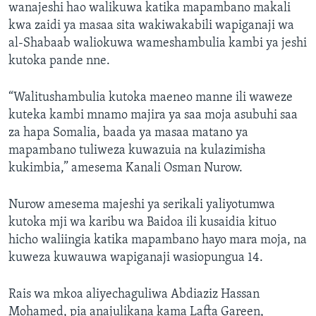
wanajeshi hao walikuwa katika mapambano makali
kwa zaidi ya masaa sita wakiwakabili wapiganaji wa
al-Shabaab waliokuwa wameshambulia kambi ya jeshi
kutoka pande nne.
“Walitushambulia kutoka maeneo manne ili waweze
kuteka kambi mnamo majira ya saa moja asubuhi saa
za hapa Somalia, baada ya masaa matano ya
mapambano tuliweza kuwazuia na kulazimisha
kukimbia,” amesema Kanali Osman Nurow.
Nurow amesema majeshi ya serikali yaliyotumwa
kutoka mji wa karibu wa Baidoa ili kusaidia kituo
hicho waliingia katika mapambano hayo mara moja, na
kuweza kuwauwa wapiganaji wasiopungua 14.
Rais wa mkoa aliyechaguliwa Abdiaziz Hassan
Mohamed, pia anajulikana kama Lafta Gareen,