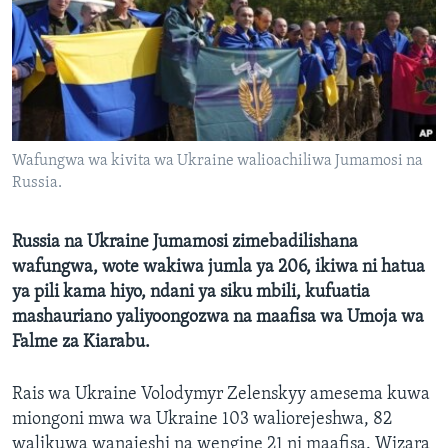
Wafungwa wa kivita wa Ukraine walioachiliwa Jumamosi na
Russia.
Russia na Ukraine Jumamosi zimebadilishana
wafungwa, wote wakiwa jumla ya 206, ikiwa ni hatua
ya pili kama hiyo, ndani ya siku mbili, kufuatia
mashauriano yaliyoongozwa na maafisa wa Umoja wa
Falme za Kiarabu.
Rais wa Ukraine Volodymyr Zelenskyy amesema kuwa
miongoni mwa wa Ukraine 103 waliorejeshwa, 82
walikuwa wanajeshi na wengine 21 ni maafisa. Wizara