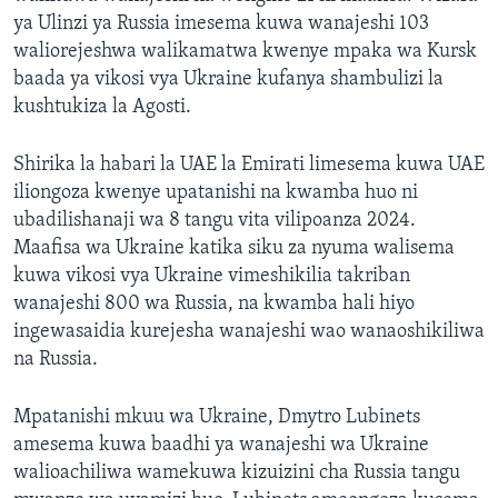
ya Ulinzi ya Russia imesema kuwa wanajeshi 103
waliorejeshwa walikamatwa kwenye mpaka wa Kursk
baada ya vikosi vya Ukraine kufanya shambulizi la
kushtukiza la Agosti.
Shirika la habari la UAE la Emirati limesema kuwa UAE
iliongoza kwenye upatanishi na kwamba huo ni
ubadilishanaji wa 8 tangu vita vilipoanza 2024.
Maafisa wa Ukraine katika siku za nyuma walisema
kuwa vikosi vya Ukraine vimeshikilia takriban
wanajeshi 800 wa Russia, na kwamba hali hiyo
ingewasaidia kurejesha wanajeshi wao wanaoshikiliwa
na Russia.
Mpatanishi mkuu wa Ukraine, Dmytro Lubinets
amesema kuwa baadhi ya wanajeshi wa Ukraine
walioachiliwa wamekuwa kizuizini cha Russia tangu