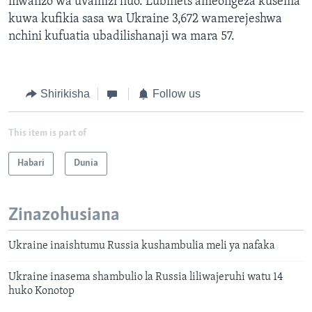
mwanzo wa uvamizi huo. Lubinets ameongeza kusema
kuwa kufikia sasa wa Ukraine 3,672 wamerejeshwa
nchini kufuatia ubadilishanaji wa mara 57.
Shirikisha
Follow us
This item is part of
Habari
Dunia
Zinazohusiana
Ukraine inaishtumu Russia kushambulia meli ya nafaka
Ukraine inasema shambulio la Russia liliwajeruhi watu 14
huko Konotop