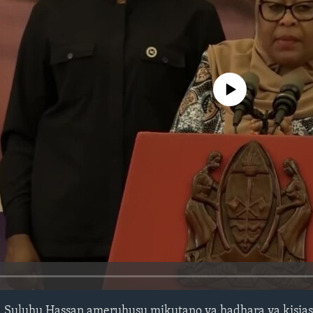
No media source currently avail
 Suluhu Hassan ameruhusu mikutano ya hadhara ya kisias