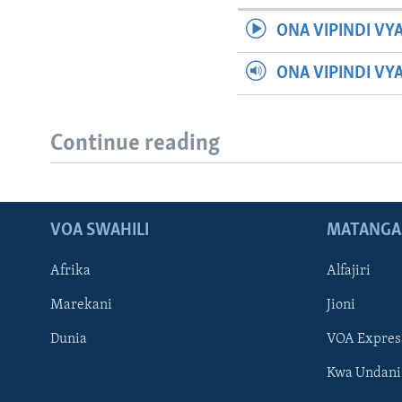
ONA VIPINDI VY
ONA VIPINDI VY
Continue reading
VOA SWAHILI
MATANGA
Afrika
Alfajiri
Marekani
Jioni
Dunia
VOA Expres
Kwa Undani