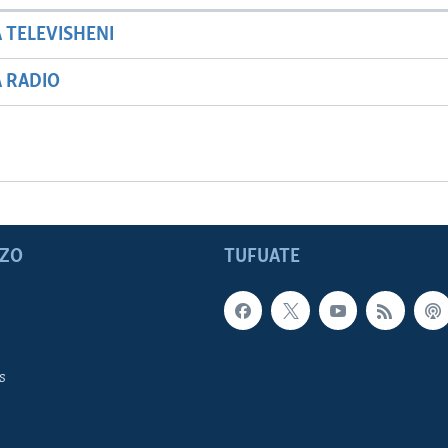
A TELEVISHENI
A RADIO
ZO
TUFUATE
s