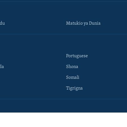
ndu
Matukio ya Dunia
Portuguese
da
Shona
Somali
Tigrigna
ty
Terms of Use and Privacy Notic