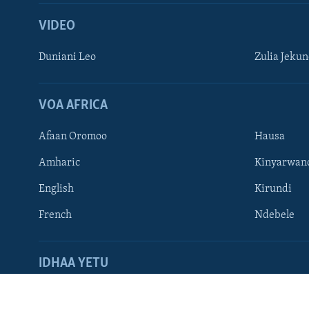
VIDEO
Duniani Leo
Zulia Jeku
VOA AFRICA
Afaan Oromoo
Hausa
Amharic
Kinyarwan
TUFUATE
English
Kirundi
French
Ndebele
Lugha
IDHAA YETU
Tuandikie
Accessibili