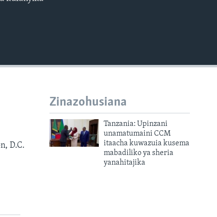
EMBED
Zinazohusiana
e
Tanzania: Upinzani
unamatumaini CCM
itaacha kuwazuia kusema
n, D.C.
mabadiliko ya sheria
yanahitajika