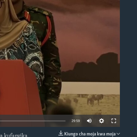
able
29:59
Kiungo cha moja kwa moja
a kufanyika