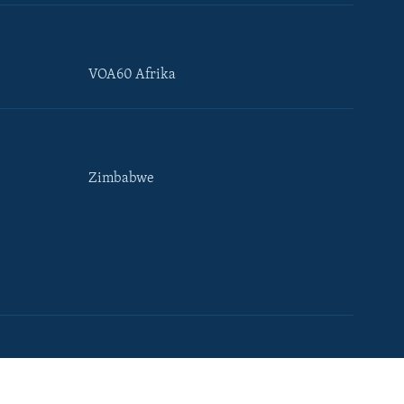
VOA60 Afrika
Zimbabwe
e
Maoni