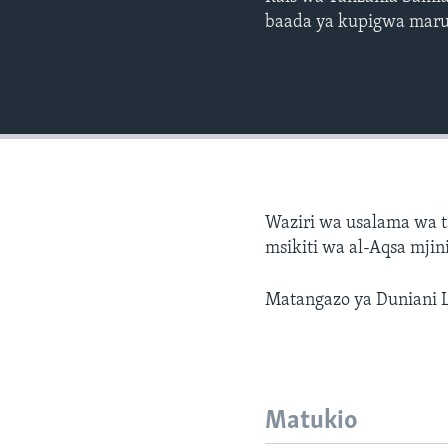
baada ya kupigwa mar
Waziri wa usalama wa t
msikiti wa al-Aqsa mji
Matangazo ya Duniani L
Matukio