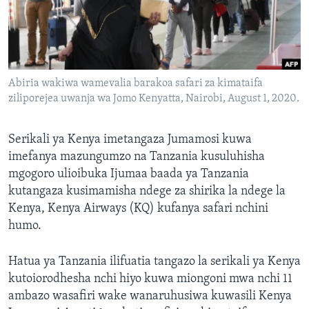
Abiria wakiwa wamevalia barakoa safari za kimataifa
ziliporejea uwanja wa Jomo Kenyatta, Nairobi, August 1, 2020.
Serikali ya Kenya imetangaza Jumamosi kuwa
imefanya mazungumzo na Tanzania kusuluhisha
mgogoro ulioibuka Ijumaa baada ya Tanzania
kutangaza kusimamisha ndege za shirika la ndege la
Kenya, Kenya Airways (KQ) kufanya safari nchini
humo.
Hatua ya Tanzania ilifuatia tangazo la serikali ya Kenya
kutoiorodhesha nchi hiyo kuwa miongoni mwa nchi 11
ambazo wasafiri wake wanaruhusiwa kuwasili Kenya