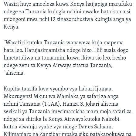
Waziri huyo ameeleza kuwa Kenya haijapiga marufuku
ndege za Tanzania kuingia nchini mwake hata kama si
miongoni mwa nchi 19 zinazoruhusiwa kuingia anga ya
Kenya.
"Wasafiri kutoka Tanzania wanaweza kuja mapema
hata leo. Hatujasimamisha ndege hizo. Hili suala dogo
limetatuliwa na tunaamini kuwa ikiwa sio leo, kesho
ndege zetu za Kenya Airways zitatua Tanzania,
"alisema.
Kupitia taarifa kwa vyombo vya habari Ijumaa,
Mkurugenzi Mkuu wa Mamlaka ya safari za anga
nchini Tanzania (TCAA), Hamza S. Johari alisema
serikali ya Tanzania imesimamisha mara moja safari za
ndege za shirika la Kenya Airways kutoka Nairobi
kutua viwanja vyake vya ndege Dar es Salaam,
Kilimanjaro na Zanzibar mpaka siku patakapokuwa na