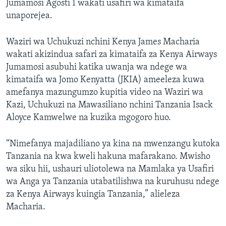
Jumamosi Agosti 1 wakati usafiri wa kimataifa
unaporejea.
Waziri wa Uchukuzi nchini Kenya James Macharia
wakati akizindua safari za kimataifa za Kenya Airways
Jumamosi asubuhi katika uwanja wa ndege wa
kimataifa wa Jomo Kenyatta (JKIA) ameeleza kuwa
amefanya mazungumzo kupitia video na Waziri wa
Kazi, Uchukuzi na Mawasiliano nchini Tanzania Isack
Aloyce Kamwelwe na kuzika mgogoro huo.
“Nimefanya majadiliano ya kina na mwenzangu kutoka
Tanzania na kwa kweli hakuna mafarakano. Mwisho
wa siku hii, ushauri uliotolewa na Mamlaka ya Usafiri
wa Anga ya Tanzania utabatilishwa na kuruhusu ndege
za Kenya Airways kuingia Tanzania,” alieleza
Macharia.