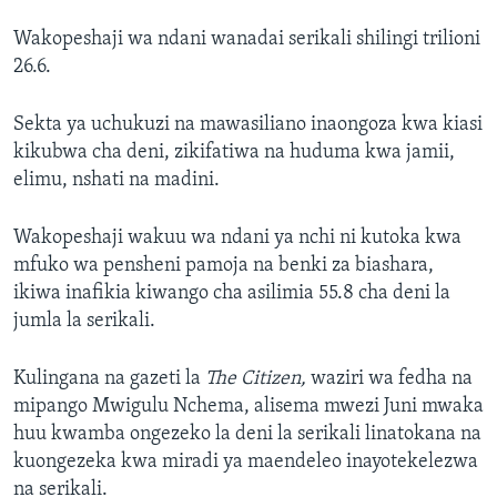
Wakopeshaji wa ndani wanadai serikali shilingi trilioni
26.6.
Sekta ya uchukuzi na mawasiliano inaongoza kwa kiasi
kikubwa cha deni, zikifatiwa na huduma kwa jamii,
elimu, nshati na madini.
Wakopeshaji wakuu wa ndani ya nchi ni kutoka kwa
mfuko wa pensheni pamoja na benki za biashara,
ikiwa inafikia kiwango cha asilimia 55.8 cha deni la
jumla la serikali.
Kulingana na gazeti la
The Citizen,
waziri wa fedha na
mipango Mwigulu Nchema, alisema mwezi Juni mwaka
huu kwamba ongezeko la deni la serikali linatokana na
kuongezeka kwa miradi ya maendeleo inayotekelezwa
na serikali.