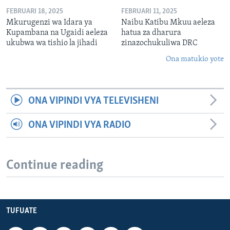
FEBRUARI 18, 2025
FEBRUARI 11, 2025
Mkurugenzi wa Idara ya
Naibu Katibu Mkuu aeleza
Kupambana na Ugaidi aeleza
hatua za dharura
ukubwa wa tishio la jihadi
zinazochukuliwa DRC
Ona matukio yote
ONA VIPINDI VYA TELEVISHENI
ONA VIPINDI VYA RADIO
Continue reading
TUFUATE