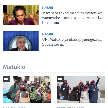
HABARI
Mwanaharakati maarufu mtetezi wa
wanawake atunukiwa tuzo ya haki za
binadamu
HABARI
UN: Matukio ya ubakaji yaongezeka
Sudan Kusini
Matukio