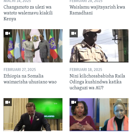
MACHI 14, 2025
FEBRUARI 28, 2025
Changamoto za ulezi wa
Waislamu wajitayarish kwa
watoto walemavu kiakili
Ramadhani
Kenya
FEBRUARI 27, 2025
FEBRUARI 18, 2025
Ethiopia na Somalia
Nini kilichosababisha Raila
waimarisha uhusiano wao
Odinga kushindwa katika
uchaguzi wa AU?