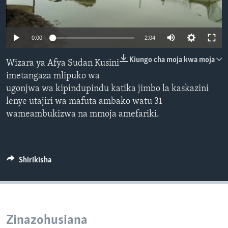
0:00
2:04
Kiungo cha moja kwa moja
Wizara ya Afya Sudan Kusini
imetangaza mlipuko wa
ugonjwa wa kipindupindu katika jimbo la kaskazini
lenye utajiri wa mafuta ambako watu 31
wameambukizwa na mmoja amefariki.
Shirikisha
Zinazohusiana