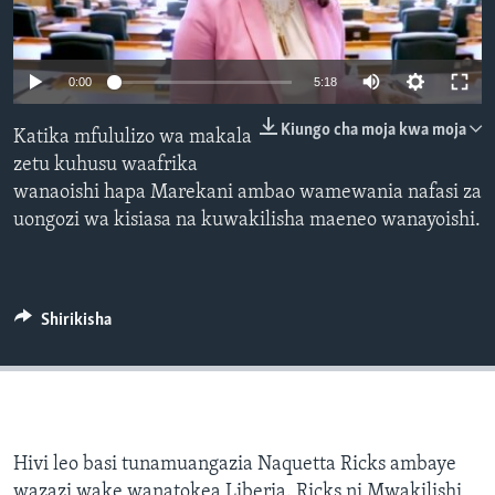
0:00
5:18
Kiungo cha moja kwa moja
Katika mfululizo wa makala
zetu kuhusu waafrika
wanaoishi hapa Marekani ambao wamewania nafasi za
uongozi wa kisiasa na kuwakilisha maeneo wanayoishi.
Shirikisha
Hivi leo basi tunamuangazia Naquetta Ricks ambaye
wazazi wake wanatokea Liberia. Ricks ni Mwakilishi