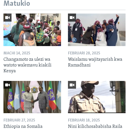
Matukio
MACHI 14, 2025
FEBRUARI 28, 2025
Changamoto za ulezi wa
Waislamu wajitayarish kwa
watoto walemavu kiakili
Ramadhani
Kenya
FEBRUARI 27, 2025
FEBRUARI 18, 2025
Ethiopia na Somalia
Nini kilichosababisha Raila