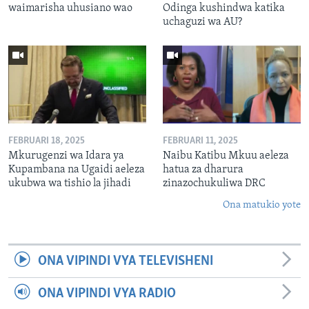
waimarisha uhusiano wao
Odinga kushindwa katika
uchaguzi wa AU?
FEBRUARI 18, 2025
FEBRUARI 11, 2025
Mkurugenzi wa Idara ya
Naibu Katibu Mkuu aeleza
Kupambana na Ugaidi aeleza
hatua za dharura
ukubwa wa tishio la jihadi
zinazochukuliwa DRC
Ona matukio yote
ONA VIPINDI VYA TELEVISHENI
ONA VIPINDI VYA RADIO