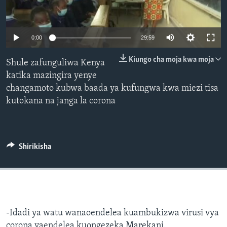
0:00
29:59
Kiungo cha moja kwa moja
Shule zafunguliwa Kenya
katika mazingira yenye
changamoto kubwa baada ya kufungwa kwa miezi tisa
kutokana na janga la corona
Shirikisha
-Idadi ya watu wanaoendelea kuambukizwa virusi vya
corona yaendelea kuongezeka Marekani.