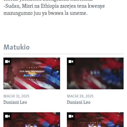
-Sudan, Misri na Ethiopia zarejea tena kwenye
mazungumzo juu ya bwawa la umeme.
Matukio
MACHI 31, 2025
MACHI 28, 2025
Duniani Leo
Duniani Leo