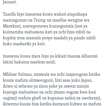
Januari.
Taarifa hiyo imesema kuwa wakati atapofanya
mazungumzo na Trump na maafisa wengine wa
Marekani, anategemewa kuzungumzia jinsi ya
kuimarisha mahusiano kati ya nchi hizo mbili na
kupitia tena masuala yenye maslahi ya pande mbili
huko mashariki ya kati.
Imesema kuwa ziara hiyo ya kikazi itaanza Alhamisi
lakini hakutoa maelezo zaidi.
Mfalme Salman, mtawala wa nchi inayoongoza katika
kuuza mafuta ulimwenguni, hivi sasa yuko Japan,
ikiwa ni sehemu ya ziara yake ya mwezi mmoja
kujenga mahusiano na nchi zinazo ongoza kwa kasi
uagizaji mafuta ghafi na kupanua nafasi za uwekezaji,
ikiwemo kuuza hisa katika kampuni kubwa ya mafuta