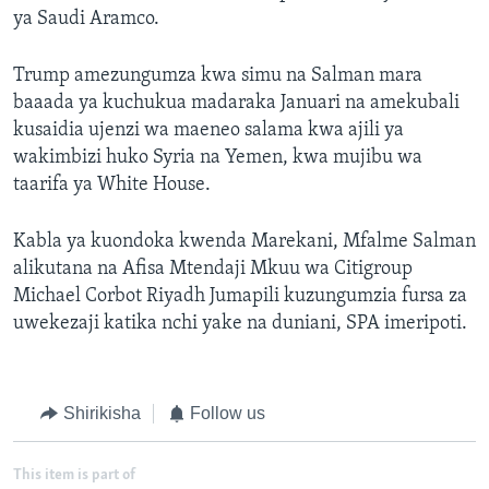
ya Saudi Aramco.
Trump amezungumza kwa simu na Salman mara
baaada ya kuchukua madaraka Januari na amekubali
kusaidia ujenzi wa maeneo salama kwa ajili ya
wakimbizi huko Syria na Yemen, kwa mujibu wa
taarifa ya White House.
Kabla ya kuondoka kwenda Marekani, Mfalme Salman
alikutana na Afisa Mtendaji Mkuu wa Citigroup
Michael Corbot Riyadh Jumapili kuzungumzia fursa za
uwekezaji katika nchi yake na duniani, SPA imeripoti.
Shirikisha
Follow us
This item is part of