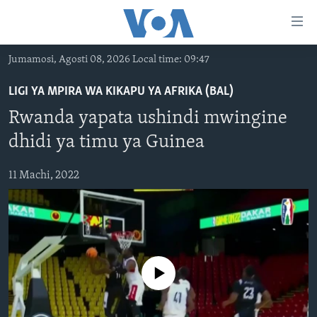
Upatikanaji
viungo
Nenda
Jumamosi, Agosti 08, 2026 Local time: 09:47
habari
HABARI
kuu
LIGI YA MPIRA WA KIKAPU YA AFRIKA (BAL)
VIDEO
KENYA
Nenda
Rwanda yapata ushindi mwingine
MATANGAZO YETU
katika
TANZANIA
DUNIANI LEO
dhidi ya timu ya Guinea
urambazaji
JARIDA LA WIKIENDI
JAMHURI YA KIDEMOKRASIA YA KONGO
MAISHA NA AFYA
ALFAJIRI 0300 UTC
Nenda
11 Machi, 2022
MAHOJIANO MAALUM: HABARI POTOFU
RWANDA
ZULIA JEKUNDU
VOA EXPRESS 1330 UTC
katika
tafuta
UGANDA
JIONI 1630 UTC
TUFUATE
BURUNDI
KWA UNDANI 1800 UTC
AFRIKA
No media source currently available
MAREKANI
Lugha
DUNIA