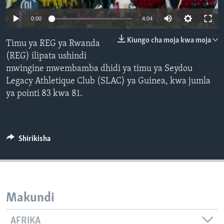
0:00
4:04
Kiungo cha moja kwa moja
Timu ya REG ya Rwanda
(REG) ilipata ushindi
mwingine mwembamba dhidi ya timu ya Seydou
Legacy Athletique Club (SLAC) ya Guinea, kwa jumla
ya pointi 83 kwa 81.
Shirikisha
Makundi
AFRIKA