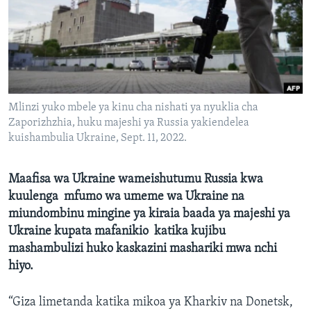
Mlinzi yuko mbele ya kinu cha nishati ya nyuklia cha
Zaporizhzhia, huku majeshi ya Russia yakiendelea
kuishambulia Ukraine, Sept. 11, 2022.
Maafisa wa Ukraine wameishutumu Russia kwa
kuulenga mfumo wa umeme wa Ukraine na
miundombinu mingine ya kiraia baada ya majeshi ya
Ukraine kupata mafanikio katika kujibu
mashambulizi huko kaskazini mashariki mwa nchi
hiyo.
“Giza limetanda katika mikoa ya Kharkiv na Donetsk,