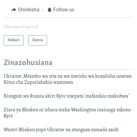
Shirikisha
Follow us
This item is part of
Habari
Dunia
Zinazohusiana
Ukraine: Mtambo wa sita na wa mwisho wa kuzalisha umeme
Kituo cha Zaporizhzhia wazimwa
Kiongozi wa Russia akiri Kyiv imepata 'mafanikio makubwa'
Ziara ya Blinken ni ishara tosha Washington inaiunga mkono
Kyiv
Waziri Blinken yupo Ukraine na atangaza msaada zaidi