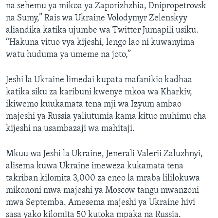
na sehemu ya mikoa ya Zaporizhzhia, Dnipropetrovsk
na Sumy,” Rais wa Ukraine Volodymyr Zelenskyy
aliandika katika ujumbe wa Twitter Jumapili usiku.
“Hakuna vituo vya kijeshi, lengo lao ni kuwanyima
watu huduma ya umeme na joto,”
Jeshi la Ukraine limedai kupata mafanikio kadhaa
katika siku za karibuni kwenye mkoa wa Kharkiv,
ikiwemo kuukamata tena mji wa Izyum ambao
majeshi ya Russia yaliutumia kama kituo muhimu cha
kijeshi na usambazaji wa mahitaji.
Mkuu wa Jeshi la Ukraine, Jenerali Valerii Zaluzhnyi,
alisema kuwa Ukraine imeweza kukamata tena
takriban kilomita 3,000 za eneo la mraba lililokuwa
mikononi mwa majeshi ya Moscow tangu mwanzoni
mwa Septemba. Amesema majeshi ya Ukraine hivi
sasa yako kilomita 50 kutoka mpaka na Russia.