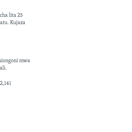
ha lita 25
atu. Kujaza
 miongoni mwa
li.
2,141