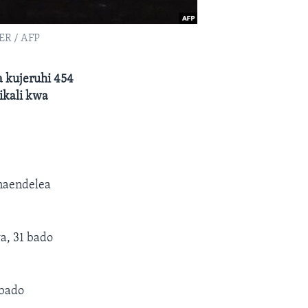
ER / AFP
a kujeruhi 454
ikali kwa
inaendelea
a, 31 bado
 bado