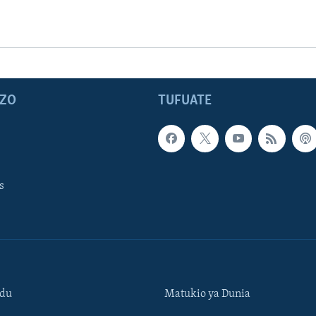
ZO
TUFUATE
s
ndu
Matukio ya Dunia