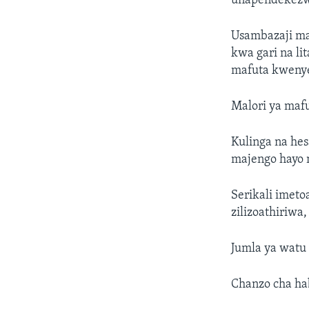
unapendekez
Usambazaji ma
kwa gari na l
mafuta kweny
Malori ya mafu
Kulinga na he
majengo hayo n
Serikali imeto
zilizoathiriwa
Jumla ya watu
Chanzo cha haba