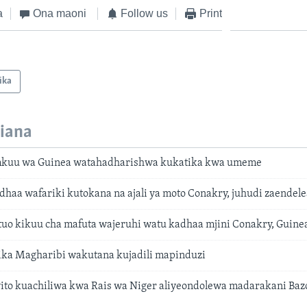
a
Ona maoni
Follow us
Print
ika
iana
mkuu wa Guinea watahadharishwa kukatika kwa umeme
dhaa wafariki kutokana na ajali ya moto Conakry, juhudi zaendel
uo kikuu cha mafuta wajeruhi watu kadhaa mjini Conakry, Guine
ika Magharibi wakutana kujadili mapinduzi
wito kuachiliwa kwa Rais wa Niger aliyeondolewa madarakani Ba