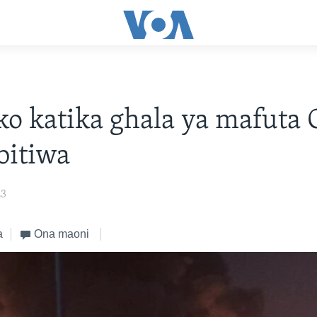
o katika ghala ya mafuta 
bitiwa
23
a
Ona maoni