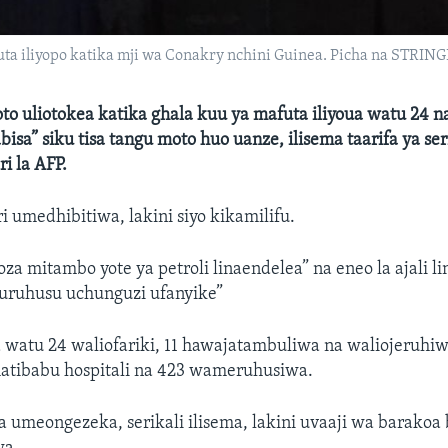
ta iliyopo katika mji wa Conakry nchini Guinea. Picha na STRING
o uliotokea katika ghala kuu ya mafuta iliyoua watu 24 n
sa” siku tisa tangu moto huo uanze, ilisema taarifa ya ser
ri la AFP.
i umedhibitiwa, lakini siyo kikamilifu.
oza mitambo yote ya petroli linaendelea” na eneo la ajali l
kuruhusu uchunguzi ufanyike”
watu 24 waliofariki, 11 hawajatambuliwa na waliojeruhiw
tibabu hospitali na 423 wameruhusiwa.
umeongezeka, serikali ilisema, lakini uvaaji wa barakoa