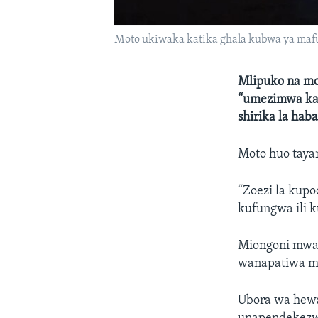
Moto ukiwaka katika ghala kubwa ya mafu
Mlipuko na mot
“umezimwa kabi
shirika la haba
Moto huo tayar
“Zoezi la kupo
kufungwa ili 
Miongoni mwa 
wanapatiwa ma
Ubora wa hewa 