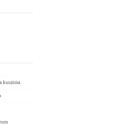
ea kuuzima
a
zoum