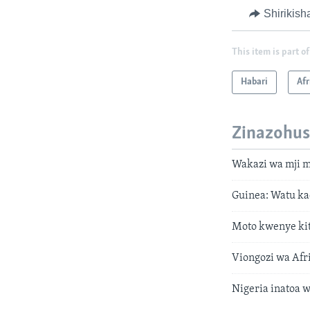
Shirikish
This item is part of
Habari
Afr
Zinazohus
Wakazi wa mji 
Guinea: Watu ka
Moto kwenye kit
Viongozi wa Afr
Nigeria inatoa 