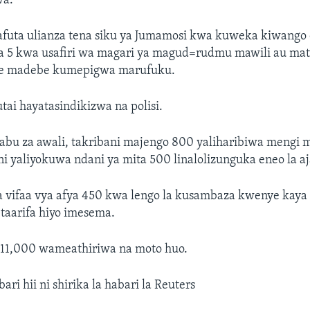
wa.
futa ulianza tena siku ya Jumamosi kwa kuweka kiwango c
ita 5 kwa usafiri wa magari ya magud=rudmu mawili au mat
e madebe kumepigwa marufuku.
tai hayatasindikizwa na polisi.
sabu za awali, takribani majengo 800 yaliharibiwa mengi
i yaliyokuwa ndani ya mita 500 linalolizunguka eneo la aja
a vifaa vya afya 450 kwa lengo la kusambaza kwenye kaya 
, taarifa hiyo imesema.
 11,000 wameathiriwa na moto huo.
ri hii ni shirika la habari la Reuters