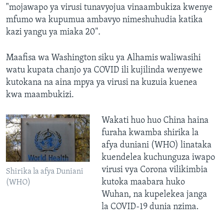
"mojawapo ya virusi tunavyojua vinaambukiza kwenye
mfumo wa kupumua ambavyo nimeshuhudia katika
kazi yangu ya miaka 20".
Maafisa wa Washington siku ya Alhamis waliwasihi
watu kupata chanjo ya COVID ili kujilinda wenyewe
kutokana na aina mpya ya virusi na kuzuia kuenea
kwa maambukizi.
Wakati huo huo China haina
furaha kwamba shirika la
afya duniani (WHO) linataka
kuendelea kuchunguza iwapo
virusi vya Corona vilikimbia
Shirika la afya Duniani
kutoka maabara huko
(WHO)
Wuhan, na kupelekea janga
la COVID-19 dunia nzima.