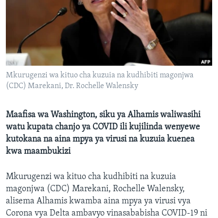
Mkurugenzi wa kituo cha kuzuia na kudhibiti magonjwa
(CDC) Marekani, Dr. Rochelle Walensky
Maafisa wa Washington, siku ya Alhamis waliwasihi
watu kupata chanjo ya COVID ili kujilinda wenyewe
kutokana na aina mpya ya virusi na kuzuia kuenea
kwa maambukizi
Mkurugenzi wa kituo cha kudhibiti na kuzuia
magonjwa (CDC) Marekani, Rochelle Walensky,
alisema Alhamis kwamba aina mpya ya virusi vya
Corona vya Delta ambavyo vinasababisha COVID-19 ni