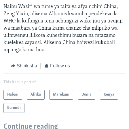
Naibu Waziri wa tume ya taifa ya afya nchini China,
Zeng Yixin, alisema Alhamis kwamba pendekezo la
WHO la kufungua tena uchunguzi wake juu ya uvujaji
wa maabara ya China kama chanzo cha mlipuko wa
ulimwengu lilikosa kuheshimu busara na mtazamo
kuelekea sayansi. Alisema China haiwezi kukubali
mpango kama huo.
Shirikisha
Follow us
This item is part of
Habari
Afrika
Marekani
Dunia
Kenya
Burundi
Continue reading