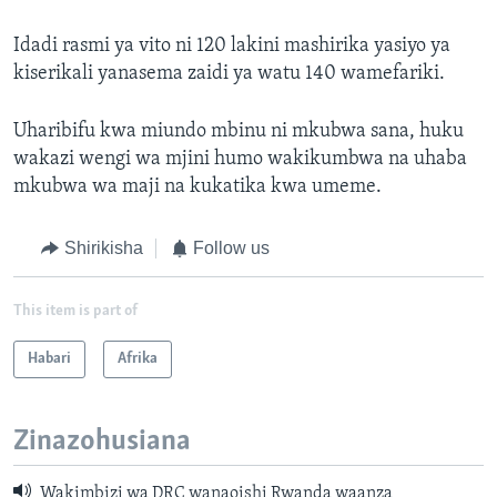
Idadi rasmi ya vito ni 120 lakini mashirika yasiyo ya
kiserikali yanasema zaidi ya watu 140 wamefariki.
Uharibifu kwa miundo mbinu ni mkubwa sana, huku
wakazi wengi wa mjini humo wakikumbwa na uhaba
mkubwa wa maji na kukatika kwa umeme.
Shirikisha
Follow us
This item is part of
Habari
Afrika
Zinazohusiana
Wakimbizi wa DRC wanaoishi Rwanda waanza