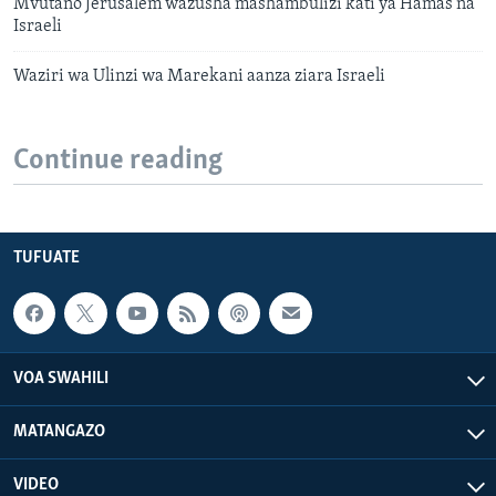
Mvutano Jerusalem wazusha mashambulizi kati ya Hamas na
Israeli
Waziri wa Ulinzi wa Marekani aanza ziara Israeli
Continue reading
TUFUATE
VOA SWAHILI
MATANGAZO
VIDEO