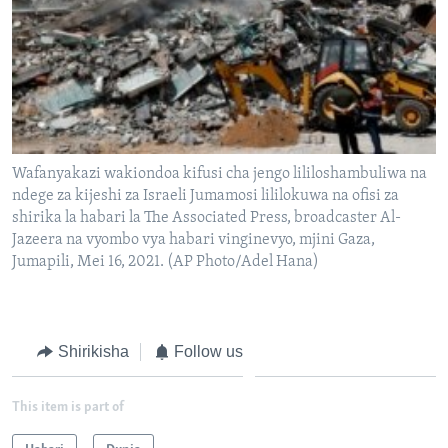
Wafanyakazi wakiondoa kifusi cha jengo lililoshambuliwa na
ndege za kijeshi za Israeli Jumamosi lililokuwa na ofisi za
shirika la habari la The Associated Press, broadcaster Al-
Jazeera na vyombo vya habari vinginevyo, mjini Gaza,
Jumapili, Mei 16, 2021. (AP Photo/Adel Hana)
Shirikisha
Follow us
This item is part of