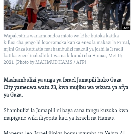
Wapalestina wanamuondoa mtoto wa kike kutoka katika
kifusi cha jengo lililoporomoka katika eneo la makazi la Rimal,
mjini Gaza kufuatia mashambulizi makali ya jeshi la Israeli
katika eneo linalodhibitiwa na kikundi cha Hamas, Mei 16,
2021. (Photo by MAHMUD HAMS / AFP)
Mashambulizi ya anga ya Israel Jumapili huko Gaza
City yameuwa watu 23, kwa mujibu wa wizara ya afya
ya Gaza.
Shambulizi la Jumapili ni baya sana tangu kuzuka kwa
mapigano wiki iliyopita kati ya Israeli na Hamas.
Mapema leo, Israel ilipiga bomu nyumba ya Yehya Al