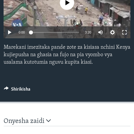
No media source currently available
0:00
3:20
Marekani imezitaka pande zote za kisiasa nchini Kenya
kujiepusha na ghasia na fujo na pia vyombo vya
usalama kutotumia nguvu kupita kiasi.
Shirikisha
Onyesha zaidi