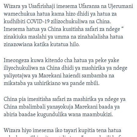
Wizara ya Usafirishaji imesema Ufaransa na Ujerumani
wamechukua hatua kama hizo dhidi ya hatua za
kudhibiti COVID-19 zilizochukuliwa na China.
Imesema hatua ya China kusitisha safari za ndege “
zinakiuka maslahi ya umma na zinahalalisha hatua
zinazowiana katika kutatua hilo.
Imeongeza kuwa kitendo cha hatua ya peke yake
iliyochukuliwa na China dhidi ya mashirika ya ndege
yaliyotajwa ya Marekani haiendi sambamba na
mikataba ya ushirikiano wa pande mbili.
China pia imesitisha safari za mashirika ya ndege ya
China mbalimbali yanayokuja Marekani baada ya
abiria baadae kugundulika wana maambukizi.
Wizara hiyo imesema iko tayari kupitia tena hatua