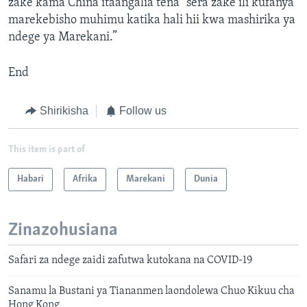
zake kama China itaangalia tena “sera zake ili kufanya
marekebisho muhimu katika hali hii kwa mashirika ya
ndege ya Marekani.”
End
Shirikisha
Follow us
This item is part of
Habari
Afrika
Marekani
Dunia
Zinazohusiana
Safari za ndege zaidi zafutwa kutokana na COVID-19
Sanamu la Bustani ya Tiananmen laondolewa Chuo Kikuu cha
Hong Kong