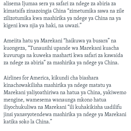
alisema Ijumaa sera ya safari za ndege za abiria za
kimataifa zinazoingia China “zimetumika sawa na zile
zilizotumika kwa mashirika ya ndege ya China na ya
kigeni kwa njia ya haki, na uwazi.”
Ameiita hatu ya Marekani “haikuwa ya busara” na
kuongeza, “Tunausihi upande wa Marekani kuacha
kuvuruga na kuweka masharti kwa safari za kawaida
za ndege za abiria” za mashirika ya ndege ya China.
Airlines for America, kikundi cha biashara
kinachowakilisha mashirika ya ndege matatu ya
Marekani yaliyoathiriwa na hatua ya China, yakiwemo
mengine, wamesema wanaunga mkono hatua
iliyochukuliwa na Marekani “ili kuhakikisha uadilifu
jinsi yanavyotendewa mashirika ya ndege ya Marekani
katika soko la China.”