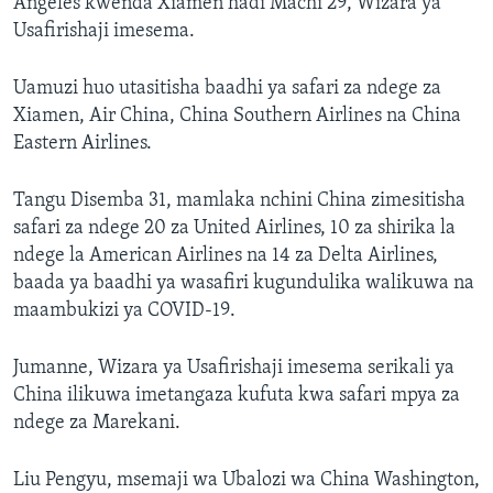
Angeles kwenda Xiamen hadi Machi 29, Wizara ya
Usafirishaji imesema.
Uamuzi huo utasitisha baadhi ya safari za ndege za
Xiamen, Air China, China Southern Airlines na China
Eastern Airlines.
Tangu Disemba 31, mamlaka nchini China zimesitisha
safari za ndege 20 za United Airlines, 10 za shirika la
ndege la American Airlines na 14 za Delta Airlines,
baada ya baadhi ya wasafiri kugundulika walikuwa na
maambukizi ya COVID-19.
Jumanne, Wizara ya Usafirishaji imesema serikali ya
China ilikuwa imetangaza kufuta kwa safari mpya za
ndege za Marekani.
Liu Pengyu, msemaji wa Ubalozi wa China Washington,