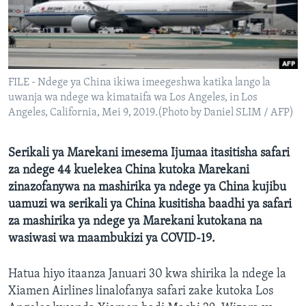
FILE - Ndege ya China ikiwa imeegeshwa katika lango la
uwanja wa ndege wa kimataifa wa Los Angeles, in Los
Angeles, California, Mei 9, 2019.(Photo by Daniel SLIM / AFP)
Serikali ya Marekani imesema Ijumaa itasitisha safari
za ndege 44 kuelekea China kutoka Marekani
zinazofanywa na mashirika ya ndege ya China kujibu
uamuzi wa serikali ya China kusitisha baadhi ya safari
za mashirika ya ndege ya Marekani kutokana na
wasiwasi wa maambukizi ya COVID-19.
Hatua hiyo itaanza Januari 30 kwa shirika la ndege la
Xiamen Airlines linalofanya safari zake kutoka Los