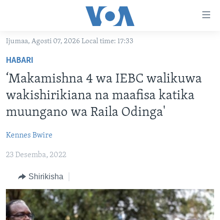
Upatikanaji
viungo
Nenda
Ijumaa, Agosti 07, 2026 Local time: 17:33
habari
HABARI
HABARI
kuu
VIDEO
KENYA
Nenda
‘Makamishna 4 wa IEBC walikuwa
MATANGAZO YETU
katika
TANZANIA
DUNIANI LEO
wakishirikiana na maafisa katika
urambazaji
JARIDA LA WIKIENDI
JAMHURI YA KIDEMOKRASIA YA KONGO
MAISHA NA AFYA
ALFAJIRI 0300 UTC
muungano wa Raila Odinga'
Nenda
MAHOJIANO MAALUM: HABARI POTOFU
RWANDA
ZULIA JEKUNDU
VOA EXPRESS 1330 UTC
katika
Kennes Bwire
tafuta
UGANDA
JIONI 1630 UTC
TUFUATE
23 Desemba, 2022
BURUNDI
KWA UNDANI 1800 UTC
Shirikisha
AFRIKA
MAREKANI
Lugha
DUNIA