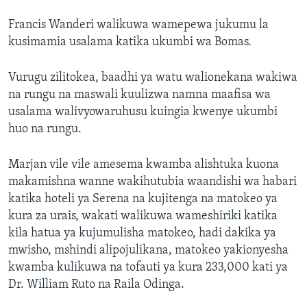
Francis Wanderi walikuwa wamepewa jukumu la
kusimamia usalama katika ukumbi wa Bomas.
Vurugu zilitokea, baadhi ya watu walionekana wakiwa
na rungu na maswali kuulizwa namna maafisa wa
usalama walivyowaruhusu kuingia kwenye ukumbi
huo na rungu.
Marjan vile vile amesema kwamba alishtuka kuona
makamishna wanne wakihutubia waandishi wa habari
katika hoteli ya Serena na kujitenga na matokeo ya
kura za urais, wakati walikuwa wameshiriki katika
kila hatua ya kujumulisha matokeo, hadi dakika ya
mwisho, mshindi alipojulikana, matokeo yakionyesha
kwamba kulikuwa na tofauti ya kura 233,000 kati ya
Dr. William Ruto na Raila Odinga.