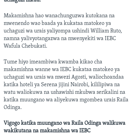
uchaguzi mkuu.
Makamishna hao wanachunguzwa kutokana na
mwenendo wao baada ya kukataa matokeo ya
uchaguzi wa urais yaliyompa ushindi William Ruto,
namna yalivyotangazwa na mwenyekiti wa IEBC
Wafula Chebukati.
Tume hiyo imeambiwa kwamba kikao cha
makamishna wanne wa IEBC kukataa matokeo ya
uchaguzi wa urais wa mwezi Agosti, waliochoandaa
katika hoteli ya Serena jijini Nairobi, kililipiwa na
watu waliokuwa na ushawishi mkubwa serikalini na
katika muungano wa aliyekuwa mgombea urais Raila
Odinga.
Vigogo katika muungano wa Raila Odinga walikuwa
wakikutana na makamishna wa IEBC