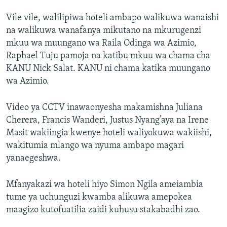
Vile vile, walilipiwa hoteli ambapo walikuwa wanaishi
na walikuwa wanafanya mikutano na mkurugenzi
mkuu wa muungano wa Raila Odinga wa Azimio,
Raphael Tuju pamoja na katibu mkuu wa chama cha
KANU Nick Salat. KANU ni chama katika muungano
wa Azimio.
Video ya CCTV inawaonyesha makamishna Juliana
Cherera, Francis Wanderi, Justus Nyang’aya na Irene
Masit wakiingia kwenye hoteli waliyokuwa wakiishi,
wakitumia mlango wa nyuma ambapo magari
yanaegeshwa.
Mfanyakazi wa hoteli hiyo Simon Ngila ameiambia
tume ya uchunguzi kwamba alikuwa amepokea
maagizo kutofuatilia zaidi kuhusu stakabadhi zao.