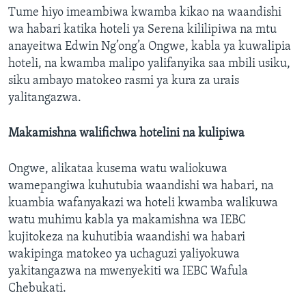
Tume hiyo imeambiwa kwamba kikao na waandishi
wa habari katika hoteli ya Serena kililipiwa na mtu
anayeitwa Edwin Ng’ong’a Ongwe, kabla ya kuwalipia
hoteli, na kwamba malipo yalifanyika saa mbili usiku,
siku ambayo matokeo rasmi ya kura za urais
yalitangazwa.
Makamishna walifichwa hotelini na kulipiwa
Ongwe, alikataa kusema watu waliokuwa
wamepangiwa kuhutubia waandishi wa habari, na
kuambia wafanyakazi wa hoteli kwamba walikuwa
watu muhimu kabla ya makamishna wa IEBC
kujitokeza na kuhutibia waandishi wa habari
wakipinga matokeo ya uchaguzi yaliyokuwa
yakitangazwa na mwenyekiti wa IEBC Wafula
Chebukati.