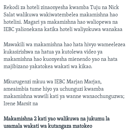
Rekodi za hoteli zinaonyesha kwamba Tuju na Nick
Salat walikuwa wakiwatembelea makamishna hao
hotelini. Magari ya makamishna hao waliopewa na
IEBC yalionekana katika hoteli waliyokuwa wanakaa
Mawakili wa makamishna hao hata hivyo wameelezea
kukasirishwa na hatua ya kutolewa video ya
makamishna hao kuonyesha mienendo yao na hata
majibizano yakatokea wakati wa kikao.
Mkurugenzi mkuu wa IEBC Marjan Marjan,
ameaimbia tume hiyo ya uchunguzi kwamba
makamishna wawili kati ya wanne wanaochunguzwa;
Irene Marsit na
Makamishna 2 kati yao walikuwa na jukumu la
usamala wakati wa kutangaza matokeo