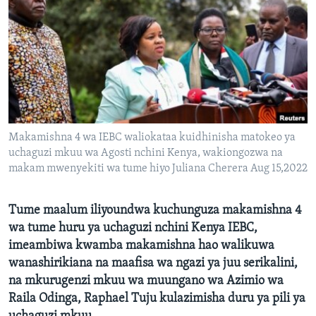
Makamishna 4 wa IEBC waliokataa kuidhinisha matokeo ya
uchaguzi mkuu wa Agosti nchini Kenya, wakiongozwa na
makam mwenyekiti wa tume hiyo Juliana Cherera Aug 15,2022
Tume maalum iliyoundwa kuchunguza makamishna 4
wa tume huru ya uchaguzi nchini Kenya IEBC,
imeambiwa kwamba makamishna hao walikuwa
wanashirikiana na maafisa wa ngazi ya juu serikalini,
na mkurugenzi mkuu wa muungano wa Azimio wa
Raila Odinga, Raphael Tuju kulazimisha duru ya pili ya