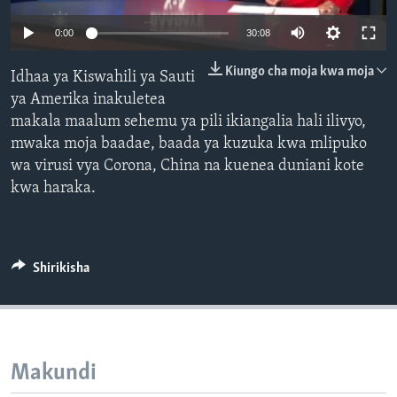
0:00
30:08
Kiungo cha moja kwa moja
Idhaa ya Kiswahili ya Sauti
ya Amerika inakuletea
makala maalum sehemu ya pili ikiangalia hali ilivyo,
mwaka moja baadae, baada ya kuzuka kwa mlipuko
wa virusi vya Corona, China na kuenea duniani kote
kwa haraka.
Shirikisha
Makundi