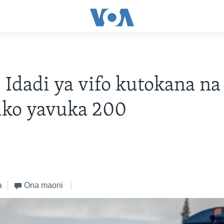
 Idadi ya vifo kutokana na
iko yavuka 200
a
Ona maoni