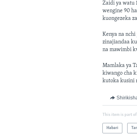
Zaidi ya watu 
wengine 90 ha
kuongezeka za
Kenya na nchi 
zinajiandaa k
na mawimbi k
Mamlaka ya Ta
kiwango cha k
kutoka kusini
Shirikish
This item is part of
Habari
Ta