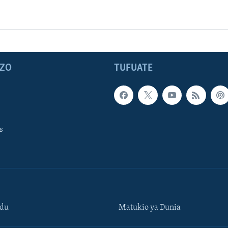
ZO
TUFUATE
s
ndu
Matukio ya Dunia