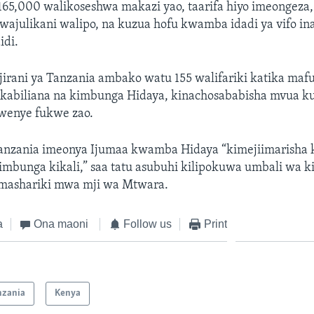
165,000 walikoseshwa makazi yao, taarifa hiyo imeongeza
wajulikani walipo, na kuzua hofu kwamba idadi ya vifo i
idi.
jirani ya Tanzania ambako watu 155 walifariki katika mafu
ukabiliana na kimbunga Hidaya, kinachosababisha mvua 
wenye fukwe zao.
nzania imeonya Ijumaa kwamba Hidaya “kimejiimarisha k
imbunga kikali,” saa tatu asubuhi kilipokuwa umbali wa k
 mashariki mwa mji wa Mtwara.
a
Ona maoni
Follow us
Print
nzania
Kenya