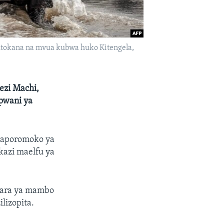
utokana na mvua kubwa huko Kitengela,
ezi Machi,
pwani ya
maporomoko ya
azi maelfu ya
izara ya mambo
lizopita.