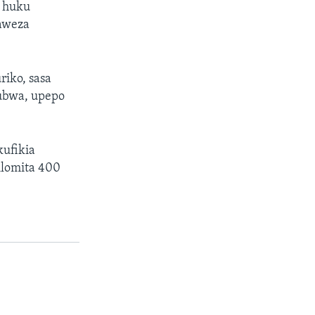
, huku
naweza
riko, sasa
kubwa, upepo
ufikia
ilomita 400