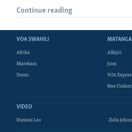
Continue reading
VOA SWAHILI
MATANGA
Afrika
Alfajiri
Marekani
Jioni
Dunia
VOA Expres
Kwa Undani
VIDEO
Duniani Leo
Zulia Jeku