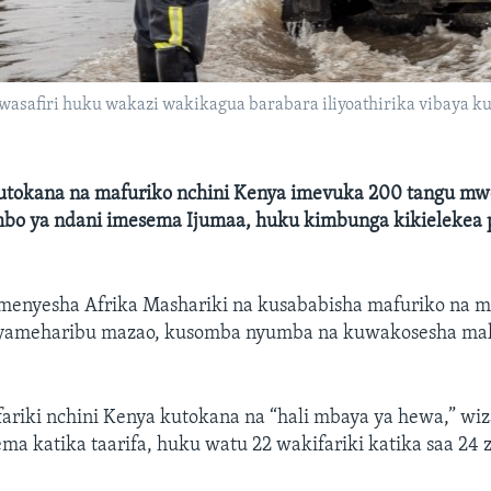
wasafiri huku wakazi wakikagua barabara iliyoathirika vibaya k
 kutokana na mafuriko nchini Kenya imevuka 200 tangu mw
bo ya ndani imesema Ijumaa, huku kimbunga kikielekea 
enyesha Afrika Mashariki na kusababisha mafuriko na 
 yameharibu mazao, kusomba nyumba na kuwakosesha mak
fariki nchini Kenya kutokana na “hali mbaya ya hewa,” w
ma katika taarifa, huku watu 22 wakifariki katika saa 24 zi