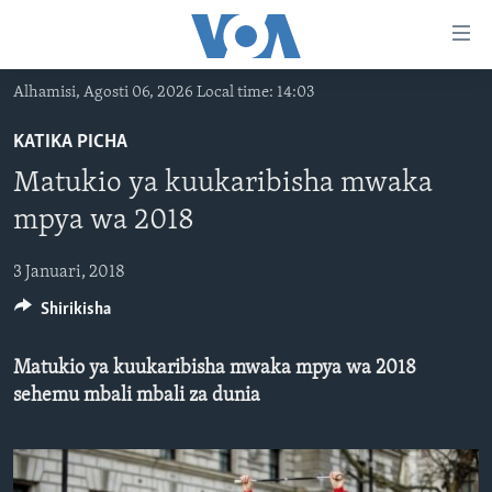
Upatikanaji
viungo
Nenda
Alhamisi, Agosti 06, 2026 Local time: 14:03
habari
HABARI
kuu
KATIKA PICHA
VIDEO
KENYA
Nenda
Matukio ya kuukaribisha mwaka
MATANGAZO YETU
katika
TANZANIA
DUNIANI LEO
mpya wa 2018
urambazaji
JARIDA LA WIKIENDI
JAMHURI YA KIDEMOKRASIA YA KONGO
MAISHA NA AFYA
ALFAJIRI 0300 UTC
Nenda
3 Januari, 2018
MAHOJIANO MAALUM: HABARI POTOFU
RWANDA
ZULIA JEKUNDU
VOA EXPRESS 1330 UTC
katika
tafuta
Shirikisha
UGANDA
JIONI 1630 UTC
TUFUATE
BURUNDI
KWA UNDANI 1800 UTC
Matukio ya kuukaribisha mwaka mpya wa 2018
sehemu mbali mbali za dunia
AFRIKA
MAREKANI
Lugha
DUNIA