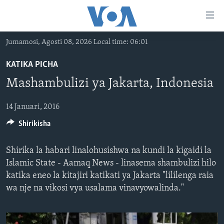
Upatikanaji
viungo
Nenda
Jumamosi, Agosti 08, 2026 Local time: 06:01
habari
HABARI
kuu
KATIKA PICHA
VIDEO
KENYA
Nenda
Mashambulizi ya Jakarta, Indonesia
MATANGAZO YETU
katika
TANZANIA
DUNIANI LEO
urambazaji
JARIDA LA WIKIENDI
14 Januari, 2016
JAMHURI YA KIDEMOKRASIA YA KONGO
MAISHA NA AFYA
ALFAJIRI 0300 UTC
Nenda
Shirikisha
MAHOJIANO MAALUM: HABARI POTOFU
RWANDA
ZULIA JEKUNDU
VOA EXPRESS 1330 UTC
katika
tafuta
UGANDA
JIONI 1630 UTC
Shirika la habari linalohusishwa na kundi la kigaidi la
TUFUATE
BURUNDI
KWA UNDANI 1800 UTC
Islamic State - Aamaq News - linasema shambulizi hilo
katika eneo la kitajiri katikati ya Jakarta "lililenga raia
AFRIKA
wa nje na vikosi vya usalama vinavyowalinda."
MAREKANI
Lugha
DUNIA