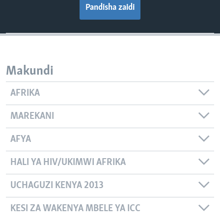
Pandisha zaidi
Makundi
AFRIKA
MAREKANI
AFYA
HALI YA HIV/UKIMWI AFRIKA
UCHAGUZI KENYA 2013
KESI ZA WAKENYA MBELE YA ICC