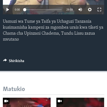
0:00
29:59
Uamuzi wa Tume ya Taifa ya Uchaguzi Tanzania
kusimamisha kampeni za mgombea urais kwa tiketi ya
Chama cha Upinzani Chadema, Tundu Lissu zazua
mvutano
Shirikisha
Matukio