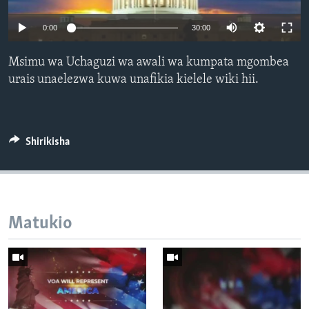
0:00
30:00
Msimu wa Uchaguzi wa awali wa kumpata mgombea
urais unaelezwa kuwa unafikia kielele wiki hii.
Shirikisha
Matukio