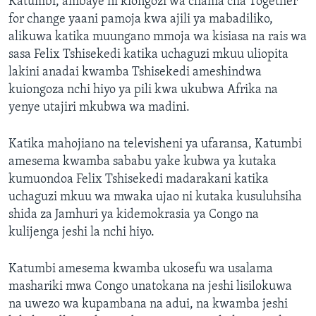
Katumbi, ambaye ni kiongozi wa chama cha Together
for change yaani pamoja kwa ajili ya mabadiliko,
alikuwa katika muungano mmoja wa kisiasa na rais wa
sasa Felix Tshisekedi katika uchaguzi mkuu uliopita
lakini anadai kwamba Tshisekedi ameshindwa
kuiongoza nchi hiyo ya pili kwa ukubwa Afrika na
yenye utajiri mkubwa wa madini.
Katika mahojiano na televisheni ya ufaransa, Katumbi
amesema kwamba sababu yake kubwa ya kutaka
kumuondoa Felix Tshisekedi madarakani katika
uchaguzi mkuu wa mwaka ujao ni kutaka kusuluhsiha
shida za Jamhuri ya kidemokrasia ya Congo na
kulijenga jeshi la nchi hiyo.
Katumbi amesema kwamba ukosefu wa usalama
mashariki mwa Congo unatokana na jeshi lisilokuwa
na uwezo wa kupambana na adui, na kwamba jeshi