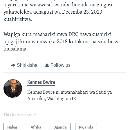
tayari kuna wasiwasi kwamba huenda mazingira
yakapelekea uchaguzi wa Decsmba 23, 2023
kuahirishwa.
Wapiga kura mashariki mwa DRC hawakushiriki
upigaji kura wa mwaka 2018 kutokana na sababu za
kiusalama.
Shirikisha
Follow us
Kennes Bwire
Kennes Bwire ni mwanahabari wa Sauti ya
Amerika, Washington DC.
This item is part of
Habari
Afrika
Uganda
Rwanda