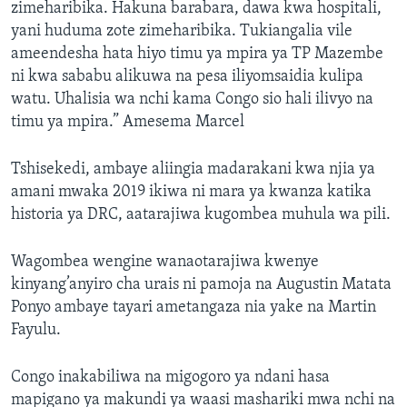
zimeharibika. Hakuna barabara, dawa kwa hospitali,
yani huduma zote zimeharibika. Tukiangalia vile
ameendesha hata hiyo timu ya mpira ya TP Mazembe
ni kwa sababu alikuwa na pesa iliyomsaidia kulipa
watu. Uhalisia wa nchi kama Congo sio hali ilivyo na
timu ya mpira.” Amesema Marcel
Tshisekedi, ambaye aliingia madarakani kwa njia ya
amani mwaka 2019 ikiwa ni mara ya kwanza katika
historia ya DRC, aatarajiwa kugombea muhula wa pili.
Wagombea wengine wanaotarajiwa kwenye
kinyang’anyiro cha urais ni pamoja na Augustin Matata
Ponyo ambaye tayari ametangaza nia yake na Martin
Fayulu.
Congo inakabiliwa na migogoro ya ndani hasa
mapigano ya makundi ya waasi mashariki mwa nchi na