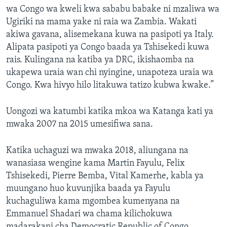
wa Congo wa kweli kwa sababu babake ni mzaliwa wa
Ugiriki na mama yake ni raia wa Zambia. Wakati
akiwa gavana, alisemekana kuwa na pasipoti ya Italy.
Alipata pasipoti ya Congo baada ya Tshisekedi kuwa
rais. Kulingana na katiba ya DRC, ikishaomba na
ukapewa uraia wan chi nyingine, unapoteza uraia wa
Congo. Kwa hivyo hilo litakuwa tatizo kubwa kwake.”
Uongozi wa katumbi katika mkoa wa Katanga kati ya
mwaka 2007 na 2015 umesifiwa sana.
Katika uchaguzi wa mwaka 2018, aliungana na
wanasiasa wengine kama Martin Fayulu, Felix
Tshisekedi, Pierre Bemba, Vital Kamerhe, kabla ya
muungano huo kuvunjika baada ya Fayulu
kuchaguliwa kama mgombea kumenyana na
Emmanuel Shadari wa chama kilichokuwa
madarakani cha Democratic Republic of Congo.