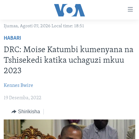
Upatikanaji
viungo
Nenda
Ijumaa, Agosti 07, 2026 Local time: 18:51
habari
HABARI
HABARI
kuu
VIDEO
KENYA
Nenda
DRC: Moise Katumbi kumenyana na
MATANGAZO YETU
katika
TANZANIA
DUNIANI LEO
Tshisekedi katika uchaguzi mkuu
urambazaji
JARIDA LA WIKIENDI
JAMHURI YA KIDEMOKRASIA YA KONGO
MAISHA NA AFYA
ALFAJIRI 0300 UTC
2023
Nenda
MAHOJIANO MAALUM: HABARI POTOFU
RWANDA
ZULIA JEKUNDU
VOA EXPRESS 1330 UTC
katika
Kennes Bwire
tafuta
UGANDA
JIONI 1630 UTC
TUFUATE
19 Desemba, 2022
BURUNDI
KWA UNDANI 1800 UTC
Shirikisha
AFRIKA
MAREKANI
Lugha
DUNIA