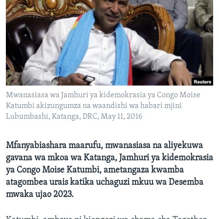
Mwanasiasa wa Jamhuri ya kidemokrasia ya Congo Moise
Katumbi akizungumza na waandishi wa habari mjini
Lubumbashi, Katanga, DRC, May 11, 2016
Mfanyabiashara maarufu, mwanasiasa na aliyekuwa
gavana wa mkoa wa Katanga, Jamhuri ya kidemokrasia
ya Congo Moise Katumbi, ametangaza kwamba
atagombea urais katika uchaguzi mkuu wa Desemba
mwaka ujao 2023.