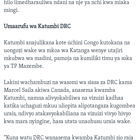
hilo limedharauliwa ndani na nje ya nchi kwa miaka
mingi.
Umaarufu wa Katumbi DRC
Katumbi anajulikana kote nchini Congo kutokana na
uongozi wake wa mkoa wa Katanga wenye utajiri
mkubwa wa madini, pamoja na kumiliki timu ya soka
ya TP Mazembe.
Lakini wachambuzi na wasomi wa siasa za DRC kama
Marcel Saila akiwa Canada, anasema kwamba
Katumbi, namna alivyokabiliwa na vizuizi kadhaa
katika uchaguzi mkuu uliopita alipotangaza kugombea
urais, ndivyo atakavyokabiliana na vizuizi vivyo hivyo
kwa mara nyingine, hasa utata unaohusu uraia wake.
“Kuna watu DRC wanasema kwamba Katumbi sio raia