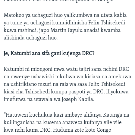
Matokeo ya uchaguzi huo yalikumbwa na utata kabla
ya tume ya uchaguzi kumuidhinisha Felix Tshisekedi
kuwa mshindi, japo Martin Fayulu anadai kwamba
alishinda uchaguzi huo.
Je, Katumbi ana sifa gani kujenga DRC?
Katumbi ni miongoni mwa watu tajiri sana nchini DRC
na mwenye ushawishi mkubwa wa kisiasa na amekuwa
na ushirikiano mzuri na rais wa sasa Felix Tshisekedi
kiasi cha Tshisekedi kumpa paspoti ya DRC, iliyokuwa
imefutwa na utawala wa Joseph Kabila.
“Hatuwezi kuchukua kazi ambayo alifanya Katanga na
kuilinganisha na kusema anaweza kufanya vile vile
kwa nchi kama DRC. Huduma zote kote Congo