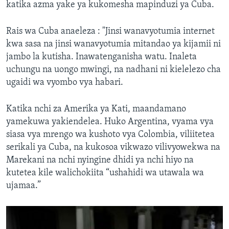
katika azma yake ya kukomesha mapinduzi ya Cuba.
Rais wa Cuba anaeleza : "Jinsi wanavyotumia internet
kwa sasa na jinsi wanavyotumia mitandao ya kijamii ni
jambo la kutisha. Inawatenganisha watu. Inaleta
uchungu na uongo mwingi, na nadhani ni kielelezo cha
ugaidi wa vyombo vya habari.
Katika nchi za Amerika ya Kati, maandamano
yamekuwa yakiendelea. Huko Argentina, vyama vya
siasa vya mrengo wa kushoto vya Colombia, viliitetea
serikali ya Cuba, na kukosoa vikwazo vilivyowekwa na
Marekani na nchi nyingine dhidi ya nchi hiyo na
kutetea kile walichokiita “ushahidi wa utawala wa
ujamaa.”