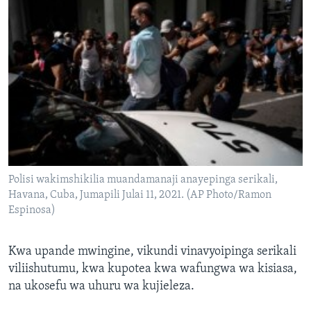
Polisi wakimshikilia muandamanaji anayepinga serikali,
Havana, Cuba, Jumapili Julai 11, 2021. (AP Photo/Ramon
Espinosa)
Kwa upande mwingine, vikundi vinavyoipinga serikali
viliishutumu, kwa kupotea kwa wafungwa wa kisiasa,
na ukosefu wa uhuru wa kujieleza.