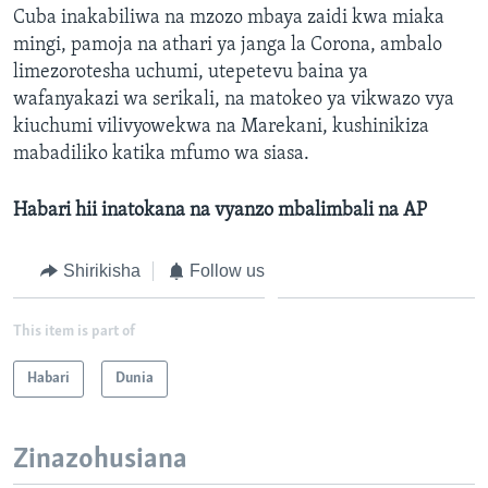
Cuba inakabiliwa na mzozo mbaya zaidi kwa miaka
mingi, pamoja na athari ya janga la Corona, ambalo
limezorotesha uchumi, utepetevu baina ya
wafanyakazi wa serikali, na matokeo ya vikwazo vya
kiuchumi vilivyowekwa na Marekani, kushinikiza
mabadiliko katika mfumo wa siasa.
Habari hii inatokana na vyanzo mbalimbali na AP
Shirikisha
Follow us
This item is part of
Habari
Dunia
Zinazohusiana