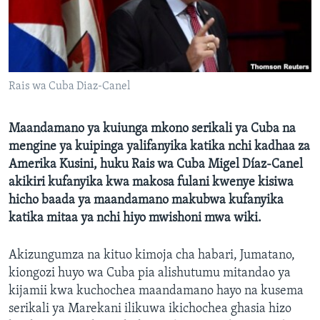
Rais wa Cuba Diaz-Canel
Maandamano ya kuiunga mkono serikali ya Cuba na
mengine ya kuipinga yalifanyika katika nchi kadhaa za
Amerika Kusini, huku Rais wa Cuba Migel Díaz-Canel
akikiri kufanyika kwa makosa fulani kwenye kisiwa
hicho baada ya maandamano makubwa kufanyika
katika mitaa ya nchi hiyo mwishoni mwa wiki.
Akizungumza na kituo kimoja cha habari, Jumatano,
kiongozi huyo wa Cuba pia alishutumu mitandao ya
kijamii kwa kuchochea maandamano hayo na kusema
serikali ya Marekani ilikuwa ikichochea ghasia hizo